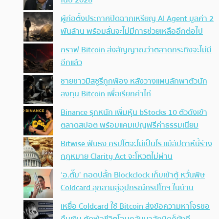
ผู้ก่อตั้งประกาศปิดฉากเหรียญ AI Agent มูลค่า 2
พันล้าน พร้อมลั่นจะไม่มีการช่วยเหลืออีกต่อไป
กราฟ Bitcoin ส่งสัญญาณว่าตลาดกระทิงจะไม่มี
อีกแล้ว
ชายชาวมิสซูรีถูกฟ้อง หลังวางแผนลักพาตัวนัก
ลงทุน Bitcoin เพื่อเรียกค่าไถ่
Binance รุกหนัก เพิ่มหุ้น bStocks 10 ตัวดังเข้า
ตลาดสปอต พร้อมแคมเปญฟรีค่าธรรมเนียม
Bitwise ฟันธง คริปโตจะไม่เป็นไร แม้สัปดาห์นี้ร่าง
กฎหมาย Clarity Act จะโหวตไม่ผ่าน
‘อ.ตั๊ม’ ถอดปลั้ก Blockclock เก็บเข้าตู้ หวั่นพิษ
Coldcard ลุกลามสู่อุปกรณ์คริปโทฯ ในบ้าน
เหยื่อ Coldcard ใช้ Bitcoin ส่งข้อความหาโจรขอ
คืนเงิน ตัดพ้อชีวิตโอนกลับมาสักนิดก็ยังดี