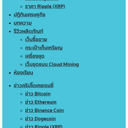
ราคา Ripple (XRP)
ปฏิทินเศรษฐกิจ
บทความ
รีวิวผลิตภัณฑ์
เว็บซื้อขาย
กระเป๋าเก็บเหรียญ
เครื่องขุด
เว็บขุดแบบ Cloud Mining
ห้องเรียน
ข่าวคริปโตเคอเรนซี่
ข่าว Bitcoin
ข่าว Ethereum
ข่าว Binance Coin
ข่าว Dogecoin
ข่าว Ripple (XRP)