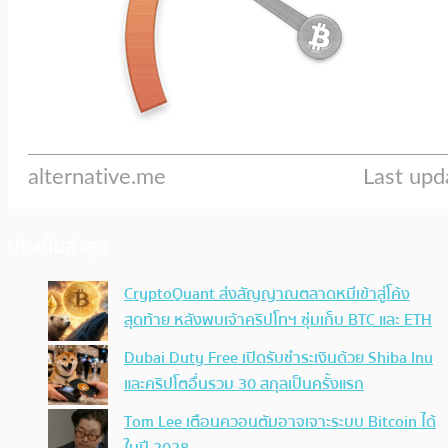
ประเด็นล่าสุด
CryptoQuant ส่งสัญญาณตลาดหมีเข้าสู่โค้ง
สุดท้าย หลังพบเจ้าคริปโทฯ ซุ่มเก็บ BTC และ ETH
Dubai Duty Free เปิดรับชำระเงินด้วย Shiba Inu
และคริปโตอื่นรวม 30 สกุลเป็นครั้งแรก
Tom Lee เตือนควอนตัมอาจเจาะระบบ Bitcoin ได้
ในปี 2028