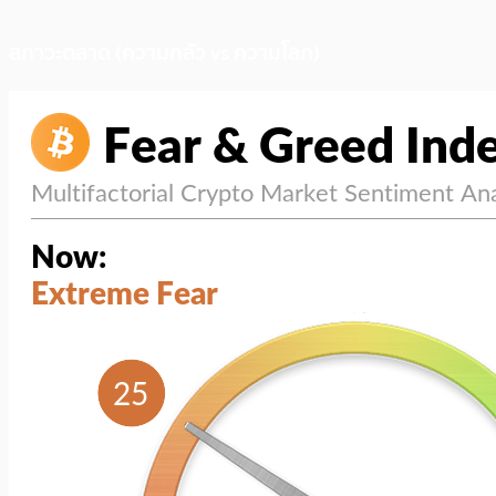
สภาวะตลาด (ความกลัว vs ความโลภ)