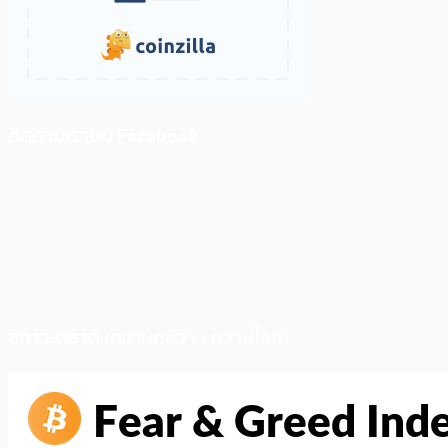
ติดตามเราบน Facebook
สภาวะตลาด (ความกลัว vs ความโลภ)