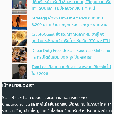
ปูตินตัดหน้าทรัมป์ เซ็นลงนามอนุมัติกฎหมายคริป
โทฯ ฉบับแรก เริ่มมีผลบังคับใช้ 1 ก.ย. นี้
Strategy เข้าร่วม Invest America สมทบทุน
8,200 บาท/ปี เข้าบัญชีทรัมป์แจกบุตรพนักงาน
CryptoQuant ส่งสัญญาณตลาดหมีเข้าสู่โค้ง
สุดท้าย หลังพบเจ้าคริปโทฯ ซุ่มเก็บ BTC และ ETH
Dubai Duty Free เปิดรับชำระเงินด้วย Shiba Inu
และคริปโตอื่นรวม 30 สกุลเป็นครั้งแรก
Tom Lee เตือนควอนตัมอาจเจาะระบบ Bitcoin ได้
ในปี 2028
เป้าหมายของเรา
Siam Blockchain มุ่งมั่นที่จะช่วยนำเสนอสารเกี่ยวกับ
Cryptocurrency และเทคโนโลยีบล็อกเชนเพื่อคนไทย ในภาษาไทย เรา
รวบรวมข้อมูลส่วนใหญ่จากเว็บไซต์และเว็บบอร์ดต่างประเทศและนำมา