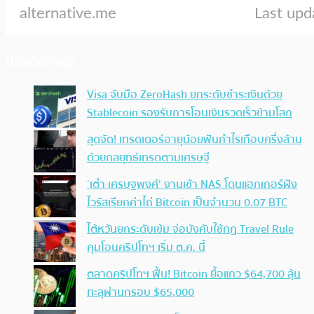
ประเด็นล่าสุด
Visa จับมือ ZeroHash ยกระดับชำระเงินด้วย
Stablecoin รองรับการโอนเงินรวดเร็วข้ามโลก
สุดจัด! เทรดเดอร์อายุน้อยฟันกำไรเกือบครึ่งล้าน
ด้วยกลยุทธ์เทรดตามเศรษฐี
‘เต๋า เศรษฐพงศ์’ งานเข้า NAS โดนแฮกเกอร์ฝัง
ไวรัสเรียกค่าไถ่ Bitcoin เป็นจำนวน 0.07 BTC
ไต้หวันยกระดับเข้ม จ่อบังคับใช้กฏ Travel Rule
คุมโอนคริปโทฯ เริ่ม ต.ค. นี้
ตลาดคริปโทฯ ฟื้น! Bitcoin ยื้อแถว $64,700 ลุ้น
ทะลุผ่านกรอบ $65,000