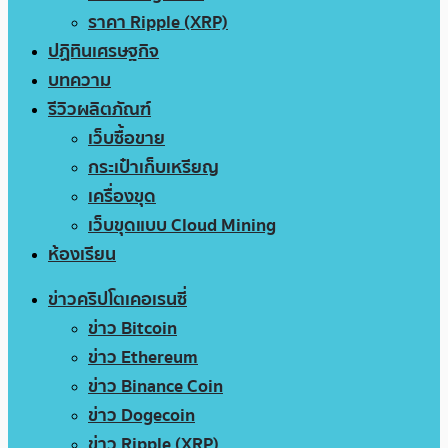
ราคา Ripple (XRP)
ปฏิทินเศรษฐกิจ
บทความ
รีวิวผลิตภัณฑ์
เว็บซื้อขาย
กระเป๋าเก็บเหรียญ
เครื่องขุด
เว็บขุดแบบ Cloud Mining
ห้องเรียน
ข่าวคริปโตเคอเรนซี่
ข่าว Bitcoin
ข่าว Ethereum
ข่าว Binance Coin
ข่าว Dogecoin
ข่าว Ripple (XRP)