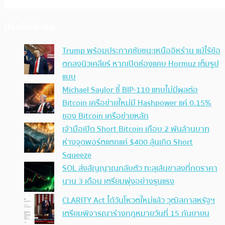
ประเด็นล่าสุด
Trump พร้อมประกาศชัยชนะเหนืออิหร่าน แม้ไร้ข้อ
ตกลงนิวเคลียร์ หากเปิดช่องแคบ Hormuz เต็มรูป
แบบ
Michael Saylor ชี้ BIP-110 แทบไม่มีผลต่อ
Bitcoin เครือข่ายใหม่มี Hashpower แค่ 0.15%
ของ Bitcoin เครือข่ายหลัก
เจ้ามือเปิด Short Bitcoin เกือบ 2 พันล้านบาท
ห่างจุดพอร์ตแตกแค่ $400 ลุ้นเกิด Short
Squeeze
SOL ส่งสัญญาณกลับตัว ทะลุเส้นขาลงที่กดราคา
นาน 3 เดือน เตรียมพุ่งอย่างรุนแรง
CLARITY Act ได้วันโหวตใหม่แล้ว วุฒิสภาสหรัฐฯ
เตรียมพิจารณาร่างกฎหมายวันที่ 15 กันยายน