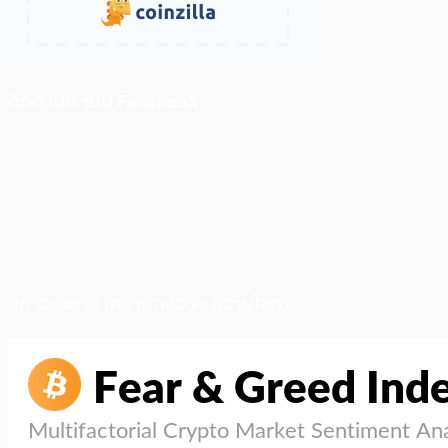
ติดตามเราบน Facebook
สภาวะตลาด (ความกลัว vs ความโลภ)