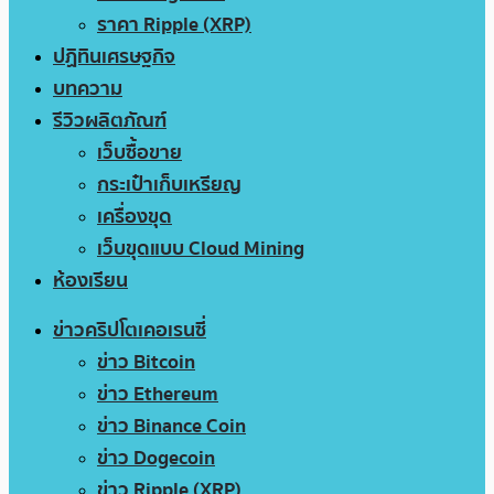
ราคา Ripple (XRP)
ปฏิทินเศรษฐกิจ
บทความ
รีวิวผลิตภัณฑ์
เว็บซื้อขาย
กระเป๋าเก็บเหรียญ
เครื่องขุด
เว็บขุดแบบ Cloud Mining
ห้องเรียน
ข่าวคริปโตเคอเรนซี่
ข่าว Bitcoin
ข่าว Ethereum
ข่าว Binance Coin
ข่าว Dogecoin
ข่าว Ripple (XRP)