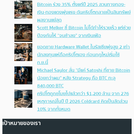
Bitcoin ร่วง 35% ตั้งแต่ปี 2025 สวนทางทอง-
เงิน-ทองแดงพุ่งแรง ดันคริปโตกลายเป็นสินทรัพย์
ผลงานแย่สุด
Scott Melker ชี้ Bitcoin ไม่ได้ทำให้รวยเร็ว แต่ช่วย
ป้องกันให้ “จนช้าลง” จากเงินเฟ้อ
ยอดขาย Hardware Wallet ในรัสเซียพุ่งสูง 2 เท่า
นักลงทุนแห่ถือคริปโตเอง ก่อนกฎใหม่เริ่มใช้
ก.ย.นี้
Michael Saylor ลั่น “มีแค่ Satoshi ที่ขาย Bitcoin
น้อยกว่าผม” หลัง Strategy ถือ BTC ทะลุ
840,000 BTC
คริปโตถูกขโมยไปแล้วกว่า $1,200 ล้าน จาก 276
เหตุการณ์ในปี ปี 2026 Coldcard คิดเป็นสัดส่วน
10% จากทั้งหมด
เป้าหมายของเรา