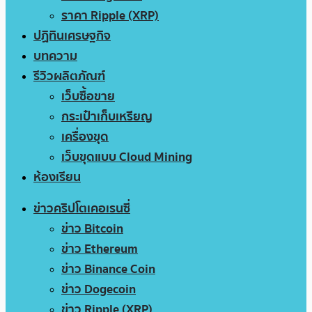
ราคา Ripple (XRP)
ปฏิทินเศรษฐกิจ
บทความ
รีวิวผลิตภัณฑ์
เว็บซื้อขาย
กระเป๋าเก็บเหรียญ
เครื่องขุด
เว็บขุดแบบ Cloud Mining
ห้องเรียน
ข่าวคริปโตเคอเรนซี่
ข่าว Bitcoin
ข่าว Ethereum
ข่าว Binance Coin
ข่าว Dogecoin
ข่าว Ripple (XRP)