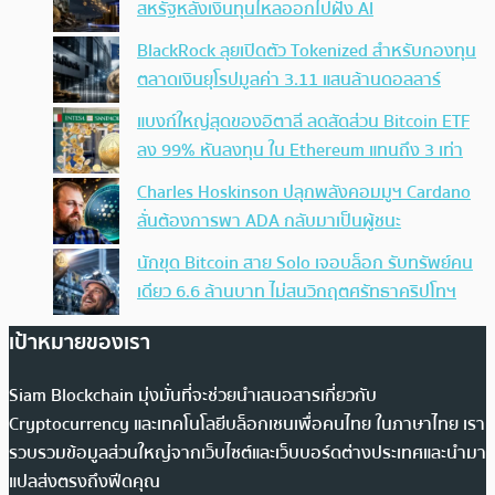
สหรัฐหลังเงินทุนไหลออกไปฝั่ง AI
BlackRock ลุยเปิดตัว Tokenized สำหรับกองทุน
ตลาดเงินยุโรปมูลค่า 3.11 แสนล้านดอลลาร์
แบงก์ใหญ่สุดของอิตาลี ลดสัดส่วน Bitcoin ETF
ลง 99% หันลงทุน ใน Ethereum แทนถึง 3 เท่า
Charles Hoskinson ปลุกพลังคอมมูฯ Cardano
ลั่นต้องการพา ADA กลับมาเป็นผู้ชนะ
นักขุด Bitcoin สาย Solo เจอบล็อก รับทรัพย์คน
เดียว 6.6 ล้านบาท ไม่สนวิกฤตศรัทธาคริปโทฯ
เป้าหมายของเรา
Siam Blockchain มุ่งมั่นที่จะช่วยนำเสนอสารเกี่ยวกับ
Cryptocurrency และเทคโนโลยีบล็อกเชนเพื่อคนไทย ในภาษาไทย เรา
รวบรวมข้อมูลส่วนใหญ่จากเว็บไซต์และเว็บบอร์ดต่างประเทศและนำมา
แปลส่งตรงถึงฟีดคุณ