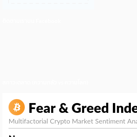
ติดตามเราบน Facebook
สภาวะตลาด (ความกลัว vs ความโลภ)