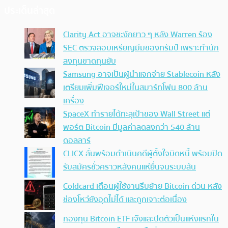
ประเด็นล่าสุด
Clarity Act อาจชะงักยาว ๆ หลัง Warren ร้อง
SEC ตรวจสอบเหรียญมีมของทรัมป์ เพราะทำนัก
ลงทุนขาดทุนยับ
Samsung อาจเป็นผู้นำแจกจ่าย Stablecoin หลัง
เตรียมเพิ่มฟีเจอร์ใหม่ในสมาร์ทโฟน 800 ล้าน
เครื่อง
SpaceX ทำรายได้ทะลุเป้าของ Wall Street แต่
พอร์ต Bitcoin มีมูลค่าลดลงกว่า 540 ล้าน
ดอลลาร์
CLICX ลั่นพร้อมดำเนินคดีผู้ตั้งใจบิดหนี้ พร้อมปิด
รับสมัครชั่วคราวหลังคนแห่ยื่นจนระบบล้น
Coldcard เตือนผู้ใช้งานรีบย้าย Bitcoin ด่วน หลัง
ช่องโหว่ยังอุดไม่ได้ และถูกเจาะต่อเนื่อง
กองทุน Bitcoin ETF เจ๊งและปิดตัวเป็นแห่งแรกใน