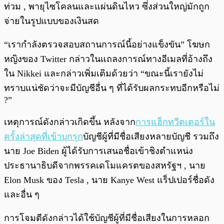
ท่วม , พายุไซโคลนและแผ่นดินไหว ซึ่งส่วนใหญ่มักถูก
จ่ายในรูปแบบของเงินสด
“เรากำลังตรวจสอบสถานการณ์นี้อย่างแข็งขัน” โฆษก
หญิงของ Twitter กล่าวในแถลงการณ์ทางอีเมลที่อ้างถึง
ใน Nikkei และกล่าวเพิ่มเติมด้วยว่า “ขณะนี้เรายังไม่
ทราบแน่ชัดว่าจะมีบัญชีอื่น ๆ ที่ได้รับผลกระทบอีกหรือไม่
?”
เหตุการณ์ดังกล่าวเกิดขึ้น หลังจาก
การแฮ็กทวีตเตอร์ใน
ครั้งล่าสุดที่เข้าบุกรุก
บัญชีผู้ที่มีชื่อเสียงหลายบัญชี รวมถึง
นาย Joe Biden ผู้ได้รับการเสนอชื่อเข้าชิงตำแหน่ง
ประธานาธิบดีจากพรรคเดโมแครตของสหรัฐฯ , นาย
Elon Musk ของ Tesla , นาย Kanye West แร็ปเปอร์ชื่อดัง
และอื่น ๆ
การโจมตีดังกล่าวได้ใช้บัญชีผู้ที่มีชื่อเสียงในการหลอก