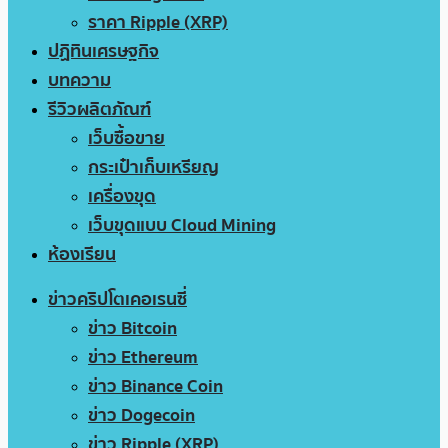
ราคา Ripple (XRP)
ปฏิทินเศรษฐกิจ
บทความ
รีวิวผลิตภัณฑ์
เว็บซื้อขาย
กระเป๋าเก็บเหรียญ
เครื่องขุด
เว็บขุดแบบ Cloud Mining
ห้องเรียน
ข่าวคริปโตเคอเรนซี่
ข่าว Bitcoin
ข่าว Ethereum
ข่าว Binance Coin
ข่าว Dogecoin
ข่าว Ripple (XRP)