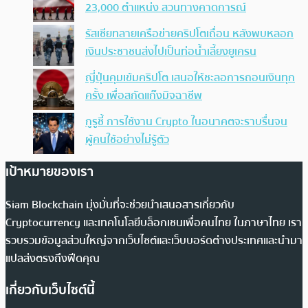
23,000 ตำแหน่ง สวนทางคาดการณ์
รัสเซียทลายเครือข่ายคริปโตเถื่อน หลังพบหลอก
เงินประชาชนส่งไปเป็นท่อน้ำเลี้ยงยูเครน
ญี่ปุ่นคุมเข้มคริปโต เสนอให้ชะลอการถอนเงินทุก
ครั้ง เพื่อสกัดแก๊งมิจฉาชีพ
กูรูชี้ การใช้งาน Crypto ในอนาคตจะราบรื่นจน
ผู้คนใช้อย่างไม่รู้ตัว
เป้าหมายของเรา
Siam Blockchain มุ่งมั่นที่จะช่วยนำเสนอสารเกี่ยวกับ
Cryptocurrency และเทคโนโลยีบล็อกเชนเพื่อคนไทย ในภาษาไทย เรา
รวบรวมข้อมูลส่วนใหญ่จากเว็บไซต์และเว็บบอร์ดต่างประเทศและนำมา
แปลส่งตรงถึงฟีดคุณ
เกี่ยวกับเว็บไซต์นี้