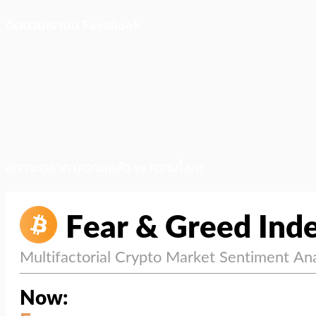
ติดตามเราบน Facebook
สภาวะตลาด (ความกลัว vs ความโลภ)