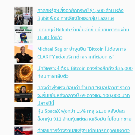
ศาลสหรัฐฯ สั่งอายัดทรัพย์ $1,500 ล้าน หลัง
Bybit ฟ้องเกาหลีเหนือและกลุ่ม Lazarus
เปิดบัญชี Bitkub ง่ายขึ้นอีกขั้น ยืนยันตัวตนผ่าน
ThaID ได้แล้ว
Michael Saylor ย้ำจุดยืน “Bitcoin ไม่ต้องการ
CLARITY แต่อเมริกาต่างหากที่ต้องการ”
นักวิเคราะห์เตือน Bitcoin อาจร่วงลึกถึง $35,000
ก่อนการกลับตัว
ทองคำพุ่งแรง ย้อนคำทำนาย “หมอปลาย” ราคา
จะเริ่มขยับหลังกลางปี 69 อาจแตะ 100,000 บาท
ปลายปีนี้
หุ้น SpaceX พุ่งกว่า 15% ทะลุ $130 หลังปลด
ล็อกหุ้น 911 ล้านหุ้นแต่ตลาดเชื่อมั่น ไม่โดนเทขาย
ตัวเลขการจ้างงานสหรัฐฯ เดือนกรกฎาคมหดตัว