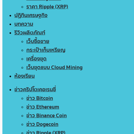
ราคา Ripple (XRP)
ปฏิทินเศรษฐกิจ
บทความ
รีวิวผลิตภัณฑ์
เว็บซื้อขาย
กระเป๋าเก็บเหรียญ
เครื่องขุด
เว็บขุดแบบ Cloud Mining
ห้องเรียน
ข่าวคริปโตเคอเรนซี่
ข่าว Bitcoin
ข่าว Ethereum
ข่าว Binance Coin
ข่าว Dogecoin
ข่าว Ripple (XRP)