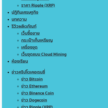
ราคา Ripple (XRP)
ปฏิทินเศรษฐกิจ
บทความ
รีวิวผลิตภัณฑ์
เว็บซื้อขาย
กระเป๋าเก็บเหรียญ
เครื่องขุด
เว็บขุดแบบ Cloud Mining
ห้องเรียน
ข่าวคริปโตเคอเรนซี่
ข่าว Bitcoin
ข่าว Ethereum
ข่าว Binance Coin
ข่าว Dogecoin
ข่าว Ripple (XRP)