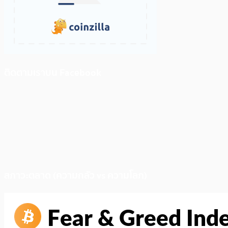
ติดตามเราบน Facebook
สภาวะตลาด (ความกลัว vs ความโลภ)