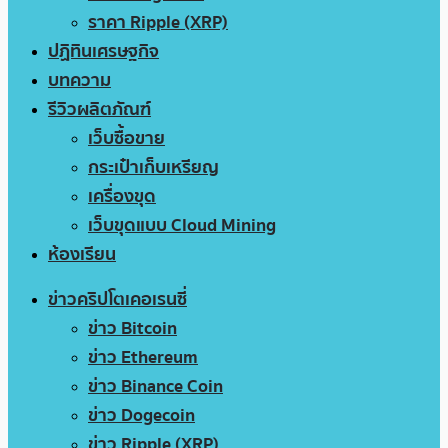
ราคา Ripple (XRP)
ปฏิทินเศรษฐกิจ
บทความ
รีวิวผลิตภัณฑ์
เว็บซื้อขาย
กระเป๋าเก็บเหรียญ
เครื่องขุด
เว็บขุดแบบ Cloud Mining
ห้องเรียน
ข่าวคริปโตเคอเรนซี่
ข่าว Bitcoin
ข่าว Ethereum
ข่าว Binance Coin
ข่าว Dogecoin
ข่าว Ripple (XRP)