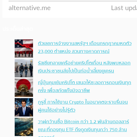
ประเด็นล่าสุด
ตัวเลขการจ้างงานสหรัฐฯ เดือนกรกฎาคมหดตัว
23,000 ตำแหน่ง สวนทางคาดการณ์
รัสเซียทลายเครือข่ายคริปโตเถื่อน หลังพบหลอก
เงินประชาชนส่งไปเป็นท่อน้ำเลี้ยงยูเครน
ญี่ปุ่นคุมเข้มคริปโต เสนอให้ชะลอการถอนเงินทุก
ครั้ง เพื่อสกัดแก๊งมิจฉาชีพ
กูรูชี้ การใช้งาน Crypto ในอนาคตจะราบรื่นจน
ผู้คนใช้อย่างไม่รู้ตัว
วาฬกว้านซื้อ Bitcoin กว่า 1.2 พันล้านดอลลาร์
ขณะที่กองทุน ETF ดึงดูดเงินทุนกว่า 750 ล้าน