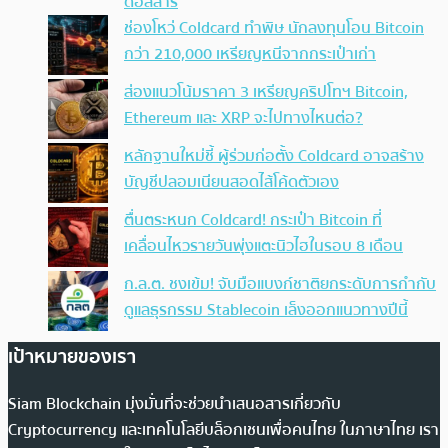
ดอลลาร์
ช่องโหว่ Coldcard ทำพิษ นักลงทุนโอน Bitcoin
กว่า 210,000 เหรียญหนีจากกระเป๋าเก่า
ส่องแนวโน้มราคา 3 เหรียญคริปโทฯ Bitcoin,
Ethereum และ XRP จะไปทางไหนต่อ?
หลักฐานใหม่ชี้ ผู้ร่วมก่อตั้ง Coldcard อาจสร้าง
บัญชีปลอมเนียนสอดไส้โค้ดตัวเอง
ตื่นตระหนก Coldcard! กระเป๋า Bitcoin ที่
เคลื่อนไหวรายวันพุ่งแตะนิวไฮในรอบ 8 เดือน
ก.ล.ต. ชงเข้ม! จับมือแบงก์ชาติยกระดับการกำกับ
ดูแลธุรกรรม Stablecoin เล็งออกแนวทางปีนี้
เป้าหมายของเรา
Siam Blockchain มุ่งมั่นที่จะช่วยนำเสนอสารเกี่ยวกับ
Cryptocurrency และเทคโนโลยีบล็อกเชนเพื่อคนไทย ในภาษาไทย เรา