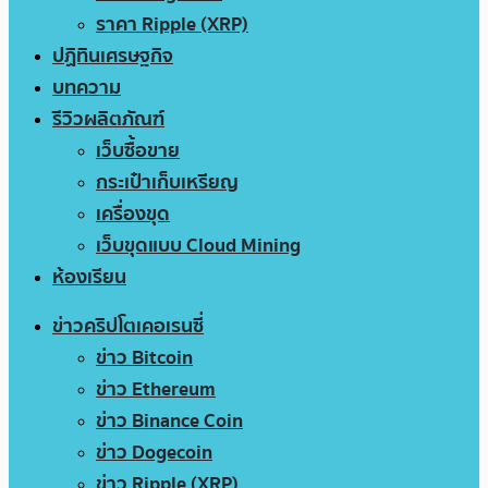
ราคา Ripple (XRP)
ปฏิทินเศรษฐกิจ
บทความ
รีวิวผลิตภัณฑ์
เว็บซื้อขาย
กระเป๋าเก็บเหรียญ
เครื่องขุด
เว็บขุดแบบ Cloud Mining
ห้องเรียน
ข่าวคริปโตเคอเรนซี่
ข่าว Bitcoin
ข่าว Ethereum
ข่าว Binance Coin
ข่าว Dogecoin
ข่าว Ripple (XRP)