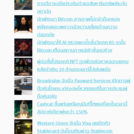
ซาอุดีอาระเบียประเดิมด้วยอสังหาริมทรัพย์ระดับ
สถาบัน
นักพัฒนา Bitcoin สารภาพไม่กล้าถือครอง
เหรียญเยอะเพราะกลัวความเสี่ยงด้านความ
ปลอดภัย
นักพัฒนาใช้ AI ตรวจพบบั๊กขั้นวิกฤต 85 จุดใน
Bitcoin เตือนสถานการณ์เข้าขั้นเลวร้าย
ผู้ก่อตั้งโปรเจกต์ NFT ถูกฟ้องข้อหาหลอกลงทุน
หลังนำเงิน 10 ล้านดอลลาร์ไปเล่นพนัน
Broadridge จับมือ Payward Services เปิดทางผู้
ถือหุ้นโทเคน xStocksโหวตลงมติในการประชุมผู้
ถือหุ้นจริง
Cashcat ขึ้นแท่นเหรียญมีมที่โตแรงที่สุดในเวลานี้
สัปดาห์เดียวพุ่งกว่า 150%
Western Union จับมือ Visa ลุยเปิดตัว
Stablecard ดันโอนเงินผ่าน Stablecoin