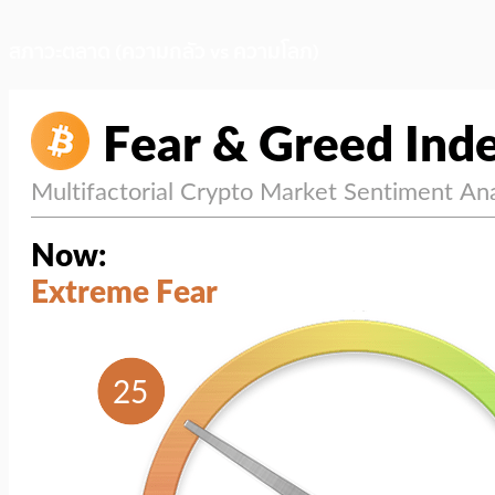
สภาวะตลาด (ความกลัว vs ความโลภ)