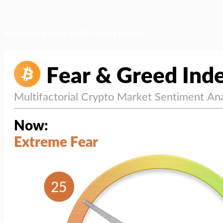
สภาวะตลาด (ความกลัว vs ความโลภ)