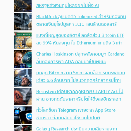
สหรัฐหลังเงินทุนไหลออกไปฝั่ง AI
BlackRock ลุยเปิดตัว Tokenized สำหรับกองทุน
ตลาดเงินยุโรปมูลค่า 3.11 แสนล้านดอลลาร์
แบงก์ใหญ่สุดของอิตาลี ลดสัดส่วน Bitcoin ETF
ลง 99% หันลงทุน ใน Ethereum แทนถึง 3 เท่า
Charles Hoskinson ปลุกพลังคอมมูฯ Cardano
ลั่นต้องการพา ADA กลับมาเป็นผู้ชนะ
นักขุด Bitcoin สาย Solo เจอบล็อก รับทรัพย์คน
เดียว 6.6 ล้านบาท ไม่สนวิกฤตศรัทธาคริปโทฯ
Bernstein เตือนหากกฎหมาย CLARITY Act ไม่
ผ่าน อาจกดดันราคาคริปโตให้ดิ่งลงอีกระลอก
ทั่วโลกช็อก Telegram หายจาก App Store
ชั่วคราว ก่อนกลับมาใช้งานได้ปกติ
Galaxy Research ประเมินความเสียหายจาก