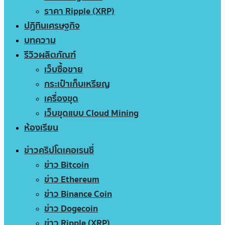
ราคา Ripple (XRP)
ปฏิทินเศรษฐกิจ
บทความ
รีวิวผลิตภัณฑ์
เว็บซื้อขาย
กระเป๋าเก็บเหรียญ
เครื่องขุด
เว็บขุดแบบ Cloud Mining
ห้องเรียน
ข่าวคริปโตเคอเรนซี่
ข่าว Bitcoin
ข่าว Ethereum
ข่าว Binance Coin
ข่าว Dogecoin
ข่าว Ripple (XRP)