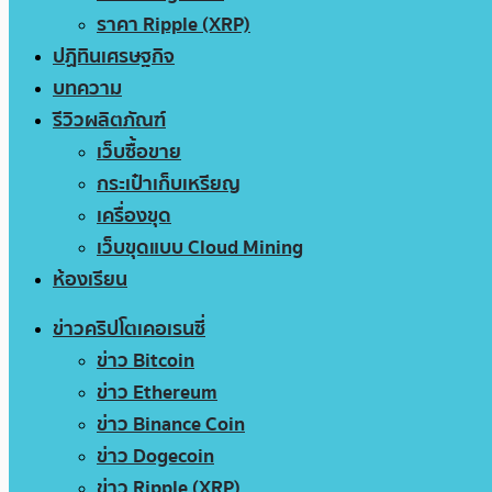
ราคา Ripple (XRP)
ปฏิทินเศรษฐกิจ
บทความ
รีวิวผลิตภัณฑ์
เว็บซื้อขาย
กระเป๋าเก็บเหรียญ
เครื่องขุด
เว็บขุดแบบ Cloud Mining
ห้องเรียน
ข่าวคริปโตเคอเรนซี่
ข่าว Bitcoin
ข่าว Ethereum
ข่าว Binance Coin
ข่าว Dogecoin
ข่าว Ripple (XRP)