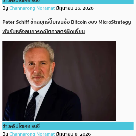
ข่าวคริปโตเคอเรนซี่
By
Channarong Noramat
มิถุนายน 16, 2026
Peter Schiff ชี้กลยุทธ์ปั๊มเงินซื้อ Bitcoin ของ MicroStrategy
พังยับหลังสมการคณิตศาสตร์ผิดเพี้ยน
ข่าวคริปโตเคอเรนซี่
By
Channarong Noramat
มิถุนายน 8, 2026