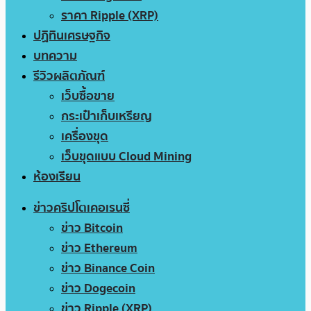
ราคา Ripple (XRP)
ปฏิทินเศรษฐกิจ
บทความ
รีวิวผลิตภัณฑ์
เว็บซื้อขาย
กระเป๋าเก็บเหรียญ
เครื่องขุด
เว็บขุดแบบ Cloud Mining
ห้องเรียน
ข่าวคริปโตเคอเรนซี่
ข่าว Bitcoin
ข่าว Ethereum
ข่าว Binance Coin
ข่าว Dogecoin
ข่าว Ripple (XRP)