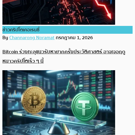
ข่าวคริปโตเคอเรนซี่
By
Channarong Noramat
กรกฎาคม 1, 2026
Bitcoin ร่วงทะลุแนวรับหายากครั้งประวัติศาสตร์ อาจเจอฤดู
หนาวคริปโตเร็ว ๆ นี้