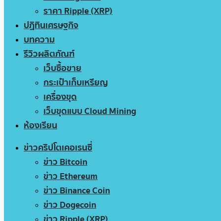
ราคา Ripple (XRP)
ปฏิทินเศรษฐกิจ
บทความ
รีวิวผลิตภัณฑ์
เว็บซื้อขาย
กระเป๋าเก็บเหรียญ
เครื่องขุด
เว็บขุดแบบ Cloud Mining
ห้องเรียน
ข่าวคริปโตเคอเรนซี่
ข่าว Bitcoin
ข่าว Ethereum
ข่าว Binance Coin
ข่าว Dogecoin
ข่าว Ripple (XRP)