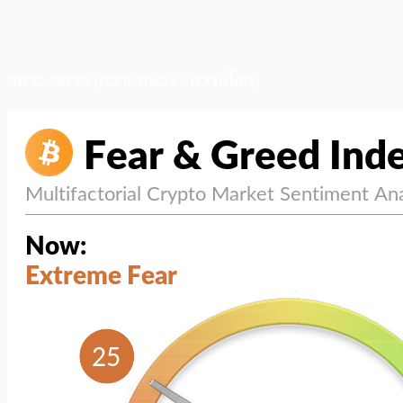
สภาวะตลาด (ความกลัว vs ความโลภ)