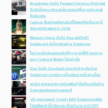
Broadridge จับมือ Payward Services เปิดทางผู้
ถือหุ้นโทเคน xStocksโหวตลงมติในการประชุมผู้
ถือหุ้นจริง
Cashcat ขึ้นแท่นเหรียญมีมที่โตแรงที่สุดในเวลานี้
สัปดาห์เดียวพุ่งกว่า 150%
Western Union จับมือ Visa ลุยเปิดตัว
Stablecard ดันโอนเงินผ่าน Stablecoin
ไขความลับนักลงทุนคริปโทฯ เกาหลีใต้! รอดจาก
แฮก Coldcard Wallet ได้อย่างไร
Visa จับมือ ZeroHash ยกระดับชำระเงินด้วย
Stablecoin รองรับการโอนเงินรวดเร็วข้ามโลก
สุดจัด! เทรดเดอร์อายุน้อยฟันกำไรเกือบครึ่งล้าน
ด้วยกลยุทธ์เทรดตามเศรษฐี
‘เต๋า เศรษฐพงศ์’ งานเข้า NAS โดนแฮกเกอร์ฝัง
ไวรัสเรียกค่าไถ่ Bitcoin เป็นจำนวน 0.07 BTC