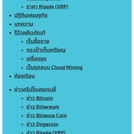
ราคา Ripple (XRP)
ปฏิทินเศรษฐกิจ
บทความ
รีวิวผลิตภัณฑ์
เว็บซื้อขาย
กระเป๋าเก็บเหรียญ
เครื่องขุด
เว็บขุดแบบ Cloud Mining
ห้องเรียน
ข่าวคริปโตเคอเรนซี่
ข่าว Bitcoin
ข่าว Ethereum
ข่าว Binance Coin
ข่าว Dogecoin
ข่าว Ripple (XRP)