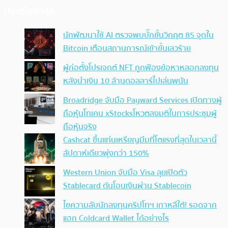
ประเด็นล่าสุด
นักพัฒนาใช้ AI ตรวจพบบั๊กขั้นวิกฤต 85 จุดใน
Bitcoin เตือนสถานการณ์เข้าขั้นเลวร้าย
ผู้ก่อตั้งโปรเจกต์ NFT ถูกฟ้องข้อหาหลอกลงทุน
หลังนำเงิน 10 ล้านดอลลาร์ไปเล่นพนัน
Broadridge จับมือ Payward Services เปิดทางผู้
ถือหุ้นโทเคน xStocksโหวตลงมติในการประชุมผู้
ถือหุ้นจริง
Cashcat ขึ้นแท่นเหรียญมีมที่โตแรงที่สุดในเวลานี้
สัปดาห์เดียวพุ่งกว่า 150%
Western Union จับมือ Visa ลุยเปิดตัว
Stablecard ดันโอนเงินผ่าน Stablecoin
ไขความลับนักลงทุนคริปโทฯ เกาหลีใต้! รอดจาก
แฮก Coldcard Wallet ได้อย่างไร