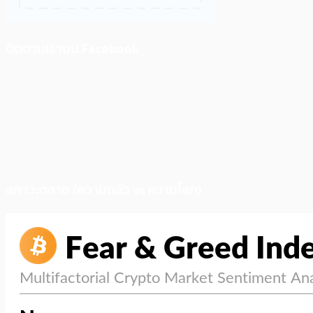
ติดตามเราบน Facebook
สภาวะตลาด (ความกลัว vs ความโลภ)