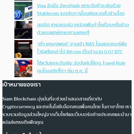
Visa จับมือ ZeroHash ยกระดับชำระเงินด้วย
Stablecoin รองรับการโอนเงินรวดเร็วข้ามโลก
สุดจัด! เทรดเดอร์อายุน้อยฟันกำไรเกือบครึ่งล้าน
ด้วยกลยุทธ์เทรดตามเศรษฐี
‘เต๋า เศรษฐพงศ์’ งานเข้า NAS โดนแฮกเกอร์ฝัง
ไวรัสเรียกค่าไถ่ Bitcoin เป็นจำนวน 0.07 BTC
ไต้หวันยกระดับเข้ม จ่อบังคับใช้กฏ Travel Rule
คุมโอนคริปโทฯ เริ่ม ต.ค. นี้
เป้าหมายของเรา
Siam Blockchain มุ่งมั่นที่จะช่วยนำเสนอสารเกี่ยวกับ
Cryptocurrency และเทคโนโลยีบล็อกเชนเพื่อคนไทย ในภาษาไทย เรา
รวบรวมข้อมูลส่วนใหญ่จากเว็บไซต์และเว็บบอร์ดต่างประเทศและนำมา
แปลส่งตรงถึงฟีดคุณ