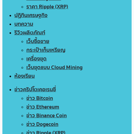
ราคา Ripple (XRP)
ปฏิทินเศรษฐกิจ
บทความ
รีวิวผลิตภัณฑ์
เว็บซื้อขาย
กระเป๋าเก็บเหรียญ
เครื่องขุด
เว็บขุดแบบ Cloud Mining
ห้องเรียน
ข่าวคริปโตเคอเรนซี่
ข่าว Bitcoin
ข่าว Ethereum
ข่าว Binance Coin
ข่าว Dogecoin
ข่าว Ripple (XRP)