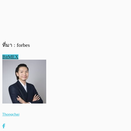
ที่มา : forbes
BitMEX
Thongchai