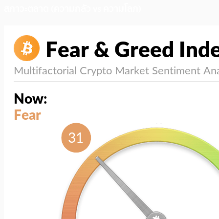
สภาวะตลาด (ความกลัว vs ความโลภ)