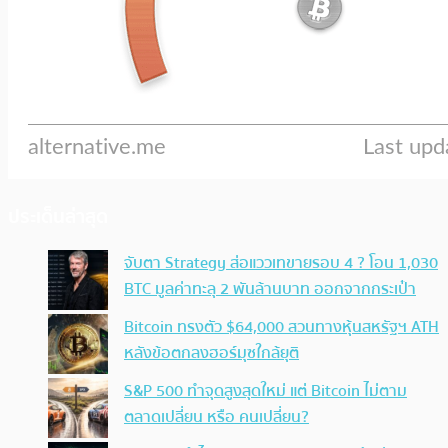
ประเด็นล่าสุด
จับตา Strategy ส่อแววเทขายรอบ 4 ? โอน 1,030
BTC มูลค่าทะลุ 2 พันล้านบาท ออกจากกระเป๋า
Bitcoin ทรงตัว $64,000 สวนทางหุ้นสหรัฐฯ ATH
หลังข้อตกลงฮอร์มุซใกล้ยุติ
S&P 500 ทำจุดสูงสุดใหม่ แต่ Bitcoin ไม่ตาม
ตลาดเปลี่ยน หรือ คนเปลี่ยน?