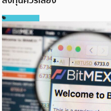
ลงทุนควรเลี่ยง
ข่าวคริปโตเคอเรนซี่