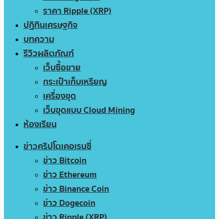
ราคา Ripple (XRP)
ปฏิทินเศรษฐกิจ
บทความ
รีวิวผลิตภัณฑ์
เว็บซื้อขาย
กระเป๋าเก็บเหรียญ
เครื่องขุด
เว็บขุดแบบ Cloud Mining
ห้องเรียน
ข่าวคริปโตเคอเรนซี่
ข่าว Bitcoin
ข่าว Ethereum
ข่าว Binance Coin
ข่าว Dogecoin
ข่าว Ripple (XRP)