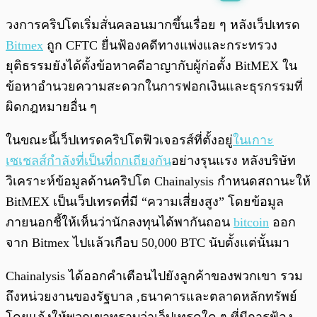
พร้อมเล่น
0:00
/
0:00
วงการคริปโตเริ่มสั่นคลอนมากขึ้นเรื่อย ๆ หลังเว็ปเทรด
Bitmex
ถูก CFTC ยื่นฟ้องคดีทางแพ่งและกระทรวง
ยุติธรรมยังได้ตั้งข้อหาคดีอาญากับผู้ก่อตั้ง BitMEX ใน
ข้อหาอำนวยความสะดวกในการฟอกเงินและธุรกรรมที่
ผิดกฎหมายอื่น ๆ
ในขณะนี้เว็ปเทรดคริปโตฟิวเจอรส์ที่ตั้งอยู่
ในเกาะ
เซเชลส์กำลังที่เป็นที่ถกเถียงกัน
อย่างรุนแรง หลังบริษัท
วิเคราะห์ข้อมูลด้านคริปโต Chainalysis กำหนดสถานะให้
BitMEX เป็นเว็ปเทรดที่มี “ความเสี่ยงสูง” โดยข้อมูล
ภายนอกชี้ให้เห็นว่านักลงทุนได้พากันถอน
bitcoin
ออก
จาก Bitmex ไปแล้วเกือบ 50,000 BTC นับตั้งแต่นั้นมา
Chainalysis ได้ออกคำเตือนไปยังลูกค้าของพวกเขา รวม
ถึงหน่วยงานของรัฐบาล ,ธนาคารและตลาดหลักทรัพย์