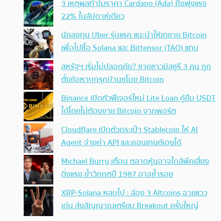
3 เหตุผลทำไมราคา Cardano (Ada) ถึงพุ่งแรง
22% ในสัปดาห์เดียว
นักลงทุน Uber รุ่นแรก แนะนำให้เทขาย Bitcoin
เพื่อไปซื้อ Solana และ Bittensor (TAO) แทน
สหรัฐฯ เริ่มไม่ปลอดภัย? ชายชาวมิสซูรี 3 คน ถูก
ตั้งข้อหาบุกรุกบ้านขโมย Bitcoin
Binance เปิดตัวฟีเจอร์ใหม่ Lite Loan กู้ยืม USDT
ได้โดยไม่ต้องขาย Bitcoin จากพอร์ต
Cloudflare เปิดตัวกระเป๋า Stablecoin ให้ AI
Agent จ่ายค่า API และคอนเทนต์เองได้
Michael Burry เตือน ตลาดหุ้นอาจใกล้พีคเสี่ยง
ดิ่งแรง ย้ำวิกฤตปี 1987 อาจซ้ำรอย
XRP-Solana หลบไป : ส่อง 3 Altcoins ฉายแวว
เด่น ส่งสัญญาณเตรียม Breakout ครั้งใหญ่