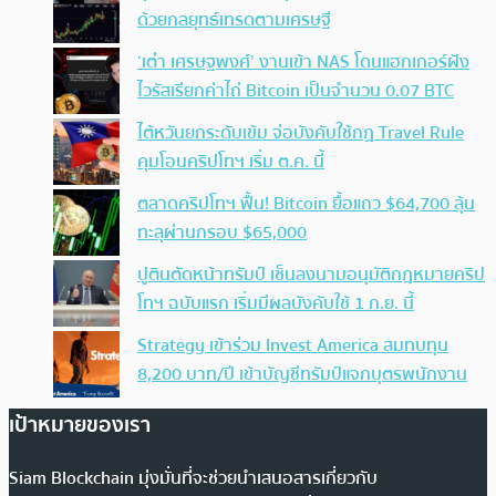
ด้วยกลยุทธ์เทรดตามเศรษฐี
‘เต๋า เศรษฐพงศ์’ งานเข้า NAS โดนแฮกเกอร์ฝัง
ไวรัสเรียกค่าไถ่ Bitcoin เป็นจำนวน 0.07 BTC
ไต้หวันยกระดับเข้ม จ่อบังคับใช้กฏ Travel Rule
คุมโอนคริปโทฯ เริ่ม ต.ค. นี้
ตลาดคริปโทฯ ฟื้น! Bitcoin ยื้อแถว $64,700 ลุ้น
ทะลุผ่านกรอบ $65,000
ปูตินตัดหน้าทรัมป์ เซ็นลงนามอนุมัติกฎหมายคริป
โทฯ ฉบับแรก เริ่มมีผลบังคับใช้ 1 ก.ย. นี้
Strategy เข้าร่วม Invest America สมทบทุน
8,200 บาท/ปี เข้าบัญชีทรัมป์แจกบุตรพนักงาน
เป้าหมายของเรา
Siam Blockchain มุ่งมั่นที่จะช่วยนำเสนอสารเกี่ยวกับ