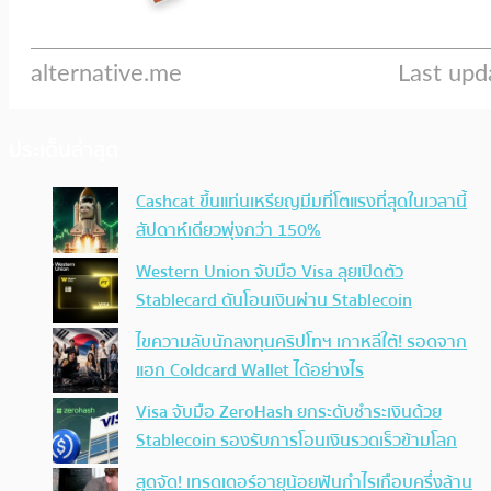
ประเด็นล่าสุด
Cashcat ขึ้นแท่นเหรียญมีมที่โตแรงที่สุดในเวลานี้
สัปดาห์เดียวพุ่งกว่า 150%
Western Union จับมือ Visa ลุยเปิดตัว
Stablecard ดันโอนเงินผ่าน Stablecoin
ไขความลับนักลงทุนคริปโทฯ เกาหลีใต้! รอดจาก
แฮก Coldcard Wallet ได้อย่างไร
Visa จับมือ ZeroHash ยกระดับชำระเงินด้วย
Stablecoin รองรับการโอนเงินรวดเร็วข้ามโลก
สุดจัด! เทรดเดอร์อายุน้อยฟันกำไรเกือบครึ่งล้าน