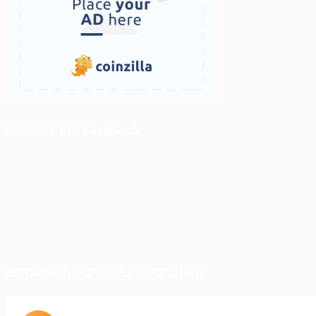
ติดตามเราบน Facebook
สภาวะตลาด (ความกลัว vs ความโลภ)