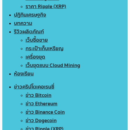
ราคา Ripple (XRP)
ปฏิทินเศรษฐกิจ
บทความ
รีวิวผลิตภัณฑ์
เว็บซื้อขาย
กระเป๋าเก็บเหรียญ
เครื่องขุด
เว็บขุดแบบ Cloud Mining
ห้องเรียน
ข่าวคริปโตเคอเรนซี่
ข่าว Bitcoin
ข่าว Ethereum
ข่าว Binance Coin
ข่าว Dogecoin
ข่าว Ripple (XRP)