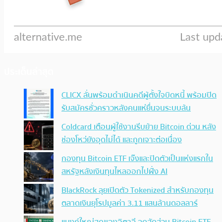
ประเด็นล่าสุด
CLICX ลั่นพร้อมดำเนินคดีผู้ตั้งใจบิดหนี้ พร้อมปิด
รับสมัครชั่วคราวหลังคนแห่ยื่นจนระบบล้น
Coldcard เตือนผู้ใช้งานรีบย้าย Bitcoin ด่วน หลัง
ช่องโหว่ยังอุดไม่ได้ และถูกเจาะต่อเนื่อง
กองทุน Bitcoin ETF เจ๊งและปิดตัวเป็นแห่งแรกใน
สหรัฐหลังเงินทุนไหลออกไปฝั่ง AI
BlackRock ลุยเปิดตัว Tokenized สำหรับกองทุน
ตลาดเงินยุโรปมูลค่า 3.11 แสนล้านดอลลาร์
แบงก์ใหญ่สุดของอิตาลี ลดสัดส่วน Bitcoin ETF