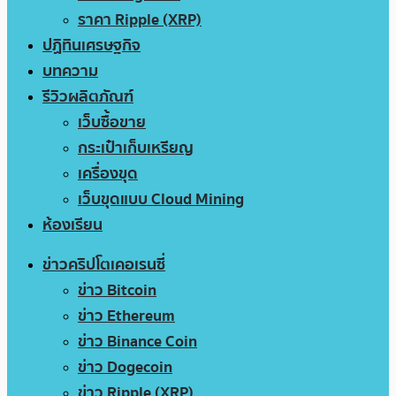
ราคา Ripple (XRP)
ปฏิทินเศรษฐกิจ
บทความ
รีวิวผลิตภัณฑ์
เว็บซื้อขาย
กระเป๋าเก็บเหรียญ
เครื่องขุด
เว็บขุดแบบ Cloud Mining
ห้องเรียน
ข่าวคริปโตเคอเรนซี่
ข่าว Bitcoin
ข่าว Ethereum
ข่าว Binance Coin
ข่าว Dogecoin
ข่าว Ripple (XRP)