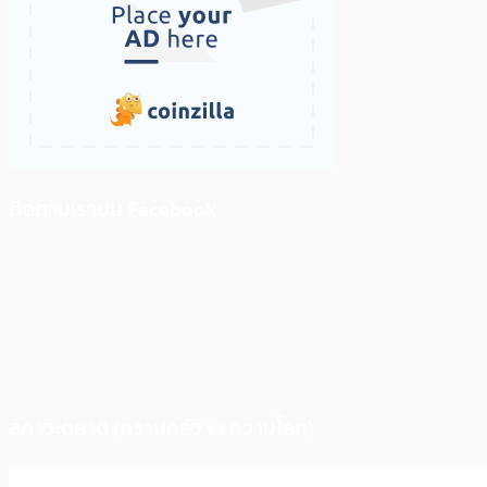
ติดตามเราบน Facebook
สภาวะตลาด (ความกลัว vs ความโลภ)