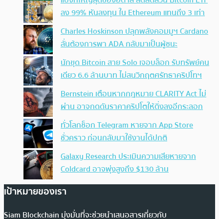
ลง 99% หันลงทุน ใน Ethereum แทนถึง 3 เท่า
Charles Hoskinson ปลุกพลังคอมมูฯ Cardano
ลั่นต้องการพา ADA กลับมาเป็นผู้ชนะ
นักขุด Bitcoin สาย Solo เจอบล็อก รับทรัพย์คน
เดียว 6.6 ล้านบาท ไม่สนวิกฤตศรัทธาคริปโทฯ
Bernstein เตือนหากกฎหมาย CLARITY Act ไม่
ผ่าน อาจกดดันราคาคริปโตให้ดิ่งลงอีกระลอก
ทั่วโลกช็อก Telegram หายจาก App Store
ชั่วคราว ก่อนกลับมาใช้งานได้ปกติ
Galaxy Research ประเมินความเสียหายจาก
Coldcard อาจพุ่งสูงถึง $130 ล้าน
เป้าหมายของเรา
Siam Blockchain มุ่งมั่นที่จะช่วยนำเสนอสารเกี่ยวกับ