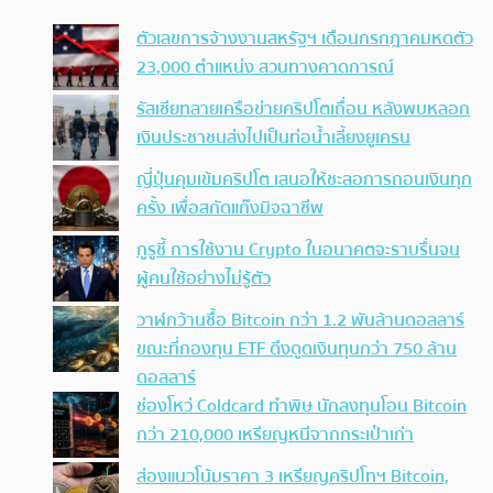
ตัวเลขการจ้างงานสหรัฐฯ เดือนกรกฎาคมหดตัว
23,000 ตำแหน่ง สวนทางคาดการณ์
รัสเซียทลายเครือข่ายคริปโตเถื่อน หลังพบหลอก
เงินประชาชนส่งไปเป็นท่อน้ำเลี้ยงยูเครน
ญี่ปุ่นคุมเข้มคริปโต เสนอให้ชะลอการถอนเงินทุก
ครั้ง เพื่อสกัดแก๊งมิจฉาชีพ
กูรูชี้ การใช้งาน Crypto ในอนาคตจะราบรื่นจน
ผู้คนใช้อย่างไม่รู้ตัว
วาฬกว้านซื้อ Bitcoin กว่า 1.2 พันล้านดอลลาร์
ขณะที่กองทุน ETF ดึงดูดเงินทุนกว่า 750 ล้าน
ดอลลาร์
ช่องโหว่ Coldcard ทำพิษ นักลงทุนโอน Bitcoin
กว่า 210,000 เหรียญหนีจากกระเป๋าเก่า
ส่องแนวโน้มราคา 3 เหรียญคริปโทฯ Bitcoin,