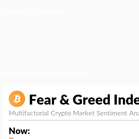
ติดตามเราบน Facebook
สภาวะตลาด (ความกลัว vs ความโลภ)