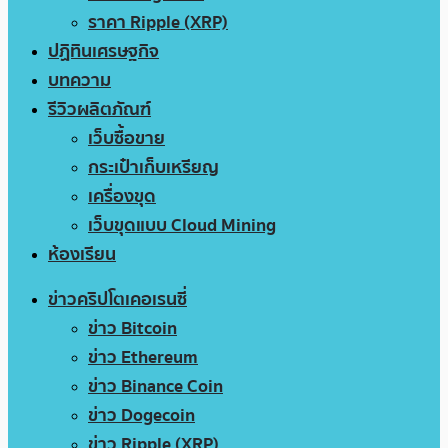
ราคา Ripple (XRP)
ปฏิทินเศรษฐกิจ
บทความ
รีวิวผลิตภัณฑ์
เว็บซื้อขาย
กระเป๋าเก็บเหรียญ
เครื่องขุด
เว็บขุดแบบ Cloud Mining
ห้องเรียน
ข่าวคริปโตเคอเรนซี่
ข่าว Bitcoin
ข่าว Ethereum
ข่าว Binance Coin
ข่าว Dogecoin
ข่าว Ripple (XRP)