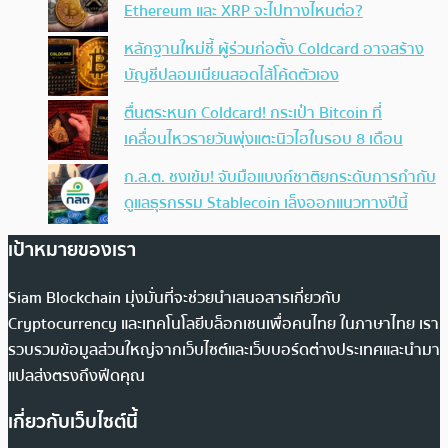
Ethereum และ XRP จะไปทางไหนต่อ?
หลักฐานใหม่ชี้ ผู้ร่วมก่อตั้ง Coldcard อาจสร้าง
บัญชีปลอมเนียนสอดไส้โค้ดตัวเอง
ตื่นตระหนก Coldcard! กระเป๋า Bitcoin ที่
เคลื่อนไหวรายวันพุ่งแตะนิวไฮในรอบ 8 เดือน
ก.ล.ต. ชงเข้ม! จับมือแบงก์ชาติยกระดับการกำกับ
ดูแลธุรกรรม Stablecoin เล็งออกแนวทางปีนี้
เป้าหมายของเรา
Siam Blockchain มุ่งมั่นที่จะช่วยนำเสนอสารเกี่ยวกับ
Cryptocurrency และเทคโนโลยีบล็อกเชนเพื่อคนไทย ในภาษาไทย เรา
รวบรวมข้อมูลส่วนใหญ่จากเว็บไซต์และเว็บบอร์ดต่างประเทศและนำมา
แปลส่งตรงถึงฟีดคุณ
เกี่ยวกับเว็บไซต์นี้