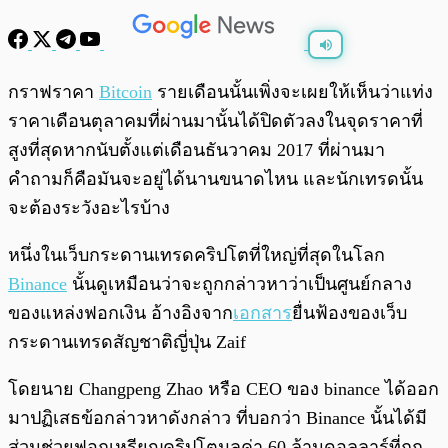
พร้อมเล่น
0:00
/
0:00
กราฟราคา
Bitcoin
รายเดือนนั้นเพิ่งจะเผยให้เห็นว่าแท่ง
ราคาเดือนตุลาคมที่ผ่านมานั้นได้ปิดตัวลงในจุดราคาที่
สูงที่สุดหากนับตั้งแต่เดือนธันวาคม 2017 ที่ผ่านมา
คำถามก็คือมันจะอยู่ได้นานขนาดไหน และนักเทรดนั้น
จะต้องระวังอะไรบ้าง
หนึ่งในเว็บกระดานเทรดคริปโตที่ใหญ่ที่สุดในโลก
Binance
นั้นดูเหมือนว่าจะถูกกล่าวหาว่าเป็นศูนย์กลาง
ของแหล่งฟอกเงิน อ้างอิงจาก
เอกสาร
ยื่นฟ้องของเว็บ
กระดานเทรดสัญชาติญี่ปุ่น Zaif
โดยนาย Changpeng Zhao หรือ CEO ของ binance ได้ออก
มาปฏิเสธข้อกล่าวหาดังกล่าว ที่บอกว่า Binance นั้นได้มี
ส่วนช่วยฟอกเหรียญคริปโตมูลค่า 60 ล้านดอลลาร์ที่ถูก