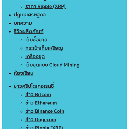
ราคา Ripple (XRP)
ปฏิทินเศรษฐกิจ
บทความ
รีวิวผลิตภัณฑ์
เว็บซื้อขาย
กระเป๋าเก็บเหรียญ
เครื่องขุด
เว็บขุดแบบ Cloud Mining
ห้องเรียน
ข่าวคริปโตเคอเรนซี่
ข่าว Bitcoin
ข่าว Ethereum
ข่าว Binance Coin
ข่าว Dogecoin
ข่าว Ripple (XRP)