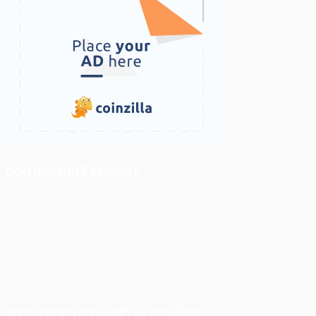
ติดตามเราบน Facebook
สภาวะตลาด (ความกลัว vs ความโลภ)