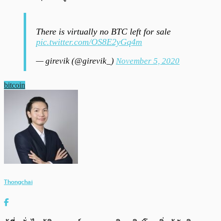
There is virtually no BTC left for sale
pic.twitter.com/OS8E2yGq4m
— girevik (@girevik_)
November 5, 2020
bitcoin
Thongchai