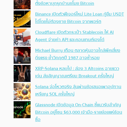
ตั้งข้อหาบุกรุกบ้านขโมย Bitcoin
Binance เปิดตัวฟีเจอร์ใหม่ Lite Loan กู้ยืม USDT
ได้โดยไม่ต้องขาย Bitcoin จากพอร์ต
Cloudflare เปิดตัวกระเป๋า Stablecoin ให้ AI
Agent จ่ายค่า API และคอนเทนต์เองได้
Michael Burry เตือน ตลาดหุ้นอาจใกล้พีคเสี่ยง
ดิ่งแรง ย้ำวิกฤตปี 1987 อาจซ้ำรอย
XRP-Solana หลบไป : ส่อง 3 Altcoins ฉายแวว
เด่น ส่งสัญญาณเตรียม Breakout ครั้งใหญ่
Solana จ่อโหวตจริง ลุ้นผ่านข้อเสนอเผาอุปทาน
เหรียญ SOL ครั้งใหญ่
Glassnode เปิดข้อมูล On-Chain ชี้แนวรับสำคัญ
Bitcoin อยู่โซน $63,000 เจ้ามือ-รายย่อยแห่ช้อน
ซื้อ