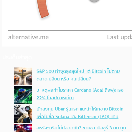
ประเด็นล่าสุด
S&P 500 ทำจุดสูงสุดใหม่ แต่ Bitcoin ไม่ตาม
ตลาดเปลี่ยน หรือ คนเปลี่ยน?
3 เหตุผลทำไมราคา Cardano (Ada) ถึงพุ่งแรง
22% ในสัปดาห์เดียว
นักลงทุน Uber รุ่นแรก แนะนำให้เทขาย Bitcoin
เพื่อไปซื้อ Solana และ Bittensor (TAO) แทน
สหรัฐฯ เริ่มไม่ปลอดภัย? ชายชาวมิสซูรี 3 คน ถูก