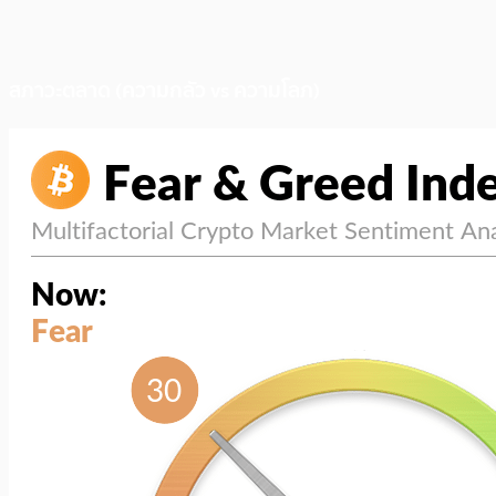
สภาวะตลาด (ความกลัว vs ความโลภ)