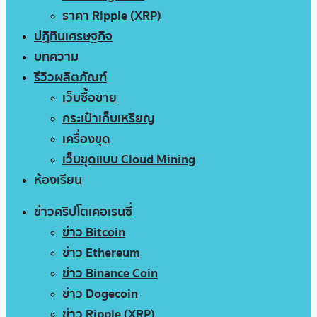
ราคา Ripple (XRP)
ปฏิทินเศรษฐกิจ
บทความ
รีวิวผลิตภัณฑ์
เว็บซื้อขาย
กระเป๋าเก็บเหรียญ
เครื่องขุด
เว็บขุดแบบ Cloud Mining
ห้องเรียน
ข่าวคริปโตเคอเรนซี่
ข่าว Bitcoin
ข่าว Ethereum
ข่าว Binance Coin
ข่าว Dogecoin
ข่าว Ripple (XRP)