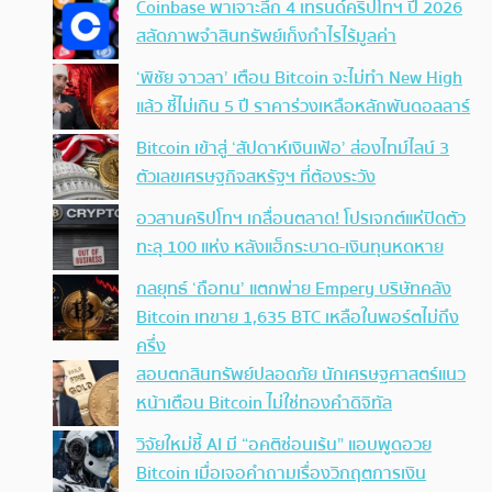
Coinbase พาเจาะลึก 4 เทรนด์คริปโทฯ ปี 2026
สลัดภาพจำสินทรัพย์เก็งกำไรไร้มูลค่า
‘พิชัย จาวลา’ เตือน Bitcoin จะไม่ทำ New High
แล้ว ชี้ไม่เกิน 5 ปี ราคาร่วงเหลือหลักพันดอลลาร์
Bitcoin เข้าสู่ ‘สัปดาห์เงินเฟ้อ’ ส่องไทม์ไลน์ 3
ตัวเลขเศรษฐกิจสหรัฐฯ ที่ต้องระวัง
อวสานคริปโทฯ เกลื่อนตลาด! โปรเจกต์แห่ปิดตัว
ทะลุ 100 แห่ง หลังแฮ็กระบาด-เงินทุนหดหาย
กลยุทธ์ ‘ถือทน’ แตกพ่าย Empery บริษัทคลัง
Bitcoin เทขาย 1,635 BTC เหลือในพอร์ตไม่ถึง
ครึ่ง
สอบตกสินทรัพย์ปลอดภัย นักเศรษฐศาสตร์แนว
หน้าเตือน Bitcoin ไม่ใช่ทองคำดิจิทัล
วิจัยใหม่ชี้ AI มี “อคติซ่อนเร้น” แอบพูดอวย
Bitcoin เมื่อเจอคำถามเรื่องวิกฤตการเงิน