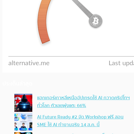
ประเด็นล่าสุด
แฮกเกอร์เกาหลีเหนืออัปเกรดใช้ AI กวาดคริปโทฯ
ทั่วโลก ตัวเลขพุ่งแตะ 66%
AI Future Ready #2 จัด Workshop ฟรี สอน
SME ใช้ AI ทำงานจริง 14 ส.ค. นี้