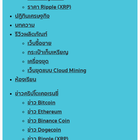
ราคา Ripple (XRP)
ปฏิทินเศรษฐกิจ
บทความ
รีวิวผลิตภัณฑ์
เว็บซื้อขาย
กระเป๋าเก็บเหรียญ
เครื่องขุด
เว็บขุดแบบ Cloud Mining
ห้องเรียน
ข่าวคริปโตเคอเรนซี่
ข่าว Bitcoin
ข่าว Ethereum
ข่าว Binance Coin
ข่าว Dogecoin
ข่าว Ripple (XRP)