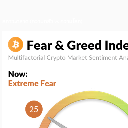
สภาวะตลาด (ความกลัว vs ความโลภ)