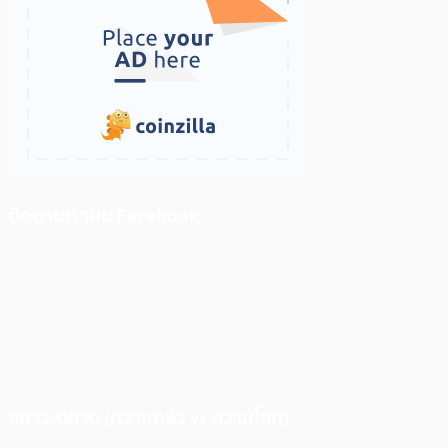
ติดตามเราบน Facebook
สภาวะตลาด (ความกลัว vs ความโลภ)