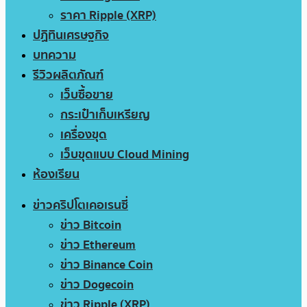
ราคา Ripple (XRP)
ปฏิทินเศรษฐกิจ
บทความ
รีวิวผลิตภัณฑ์
เว็บซื้อขาย
กระเป๋าเก็บเหรียญ
เครื่องขุด
เว็บขุดแบบ Cloud Mining
ห้องเรียน
ข่าวคริปโตเคอเรนซี่
ข่าว Bitcoin
ข่าว Ethereum
ข่าว Binance Coin
ข่าว Dogecoin
ข่าว Ripple (XRP)