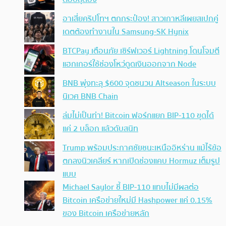
อาเสี่ยคริปโทฯ ตกกระป๋อง! สาวเกาหลีเผยสเปกคู่
เดตต้องทำงานใน Samsung-SK Hynix
BTCPay เตือนภัย เซิร์ฟเวอร์ Lightning โดนโจมตี
แฮกเกอร์ใช้ช่องโหว่ดูดเงินออกจาก Node
BNB พุ่งทะลุ $600 จุดชนวน Altseason ในระบบ
นิเวศ BNB Chain
ล่มไม่เป็นท่า! Bitcoin ฟอร์กแยก BIP-110 ขุดได้
แค่ 2 บล็อก แล้วดับสนิท
Trump พร้อมประกาศชัยชนะเหนืออิหร่าน แม้ไร้ข้อ
ตกลงนิวเคลียร์ หากเปิดช่องแคบ Hormuz เต็มรูป
แบบ
Michael Saylor ชี้ BIP-110 แทบไม่มีผลต่อ
Bitcoin เครือข่ายใหม่มี Hashpower แค่ 0.15%
ของ Bitcoin เครือข่ายหลัก