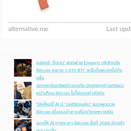
ประเด็นล่าสุด
กลยุทธ์ ‘ถือทน’ แตกพ่าย Empery บริษัทคลัง
Bitcoin เทขาย 1,635 BTC เหลือในพอร์ตไม่ถึง
ครึ่ง
สอบตกสินทรัพย์ปลอดภัย นักเศรษฐศาสตร์แนว
หน้าเตือน Bitcoin ไม่ใช่ทองคำดิจิทัล
วิจัยใหม่ชี้ AI มี “อคติซ่อนเร้น” แอบพูดอวย
Bitcoin เมื่อเจอคำถามเรื่องวิกฤตการเงิน
ลองให้ AI ทายราคา Bitcoin สิ้นปี 2026 ส่องคำ
ตอบสุดอึ้ง