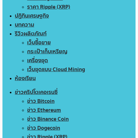
ราคา Ripple (XRP)
ปฏิทินเศรษฐกิจ
บทความ
รีวิวผลิตภัณฑ์
เว็บซื้อขาย
กระเป๋าเก็บเหรียญ
เครื่องขุด
เว็บขุดแบบ Cloud Mining
ห้องเรียน
ข่าวคริปโตเคอเรนซี่
ข่าว Bitcoin
ข่าว Ethereum
ข่าว Binance Coin
ข่าว Dogecoin
ข่าว Ripple (XRP)