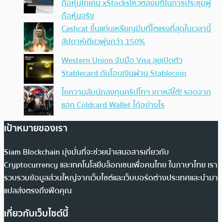
ถือหุ้นโทเคน xStocksโหวตลงมติในการประชุมผู้
ถือหุ้นจริง
Cashcat ขึ้นแท่นเหรียญมีมที่โตแรงที่สุดในเวลานี้
สัปดาห์เดียวพุ่งกว่า 150%
Western Union จับมือ Visa ลุยเปิดตัว
Stablecard ดันโอนเงินผ่าน Stablecoin
ไขความลับนักลงทุนคริปโทฯ เกาหลีใต้! รอดจาก
แฮก Coldcard Wallet ได้อย่างไร
เป้าหมายของเรา
Siam Blockchain มุ่งมั่นที่จะช่วยนำเสนอสารเกี่ยวกับ
Cryptocurrency และเทคโนโลยีบล็อกเชนเพื่อคนไทย ในภาษาไทย เรา
รวบรวมข้อมูลส่วนใหญ่จากเว็บไซต์และเว็บบอร์ดต่างประเทศและนำมา
แปลส่งตรงถึงฟีดคุณ
เกี่ยวกับเว็บไซต์นี้