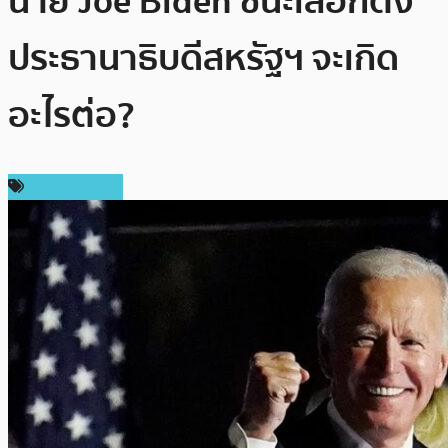
นาย Joe Biden ชนะเลือกตั้ง
ประธานาธิบดีสหรัฐฯ จะเกิด
อะไรต่อ?
ราคา Bitcoin