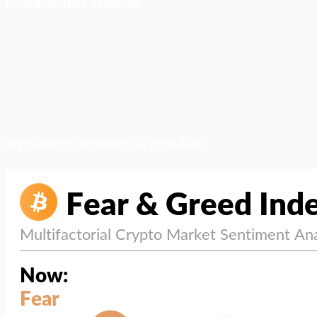
ติดตามเราบน Facebook
สภาวะตลาด (ความกลัว vs ความโลภ)