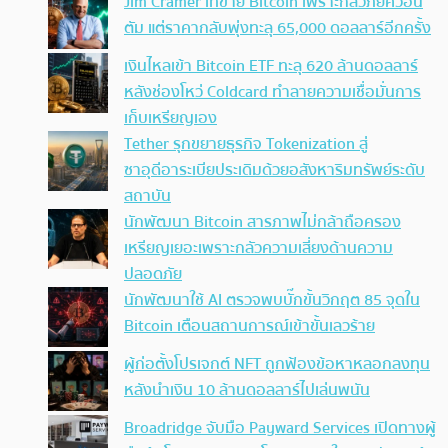
Jim Cramer เทขาย Bitcoin เพราะกลัวภัยควอน
ตัม แต่ราคากลับพุ่งทะลุ 65,000 ดอลลาร์อีกครั้ง
เงินไหลเข้า Bitcoin ETF ทะลุ 620 ล้านดอลลาร์
หลังช่องโหว่ Coldcard ทำลายความเชื่อมั่นการ
เก็บเหรียญเอง
Tether รุกขยายธุรกิจ Tokenization สู่
ซาอุดีอาระเบียประเดิมด้วยอสังหาริมทรัพย์ระดับ
สถาบัน
นักพัฒนา Bitcoin สารภาพไม่กล้าถือครอง
เหรียญเยอะเพราะกลัวความเสี่ยงด้านความ
ปลอดภัย
นักพัฒนาใช้ AI ตรวจพบบั๊กขั้นวิกฤต 85 จุดใน
Bitcoin เตือนสถานการณ์เข้าขั้นเลวร้าย
ผู้ก่อตั้งโปรเจกต์ NFT ถูกฟ้องข้อหาหลอกลงทุน
หลังนำเงิน 10 ล้านดอลลาร์ไปเล่นพนัน
Broadridge จับมือ Payward Services เปิดทางผู้