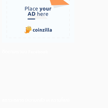
ติดตามเราบน Facebook
สภาวะตลาด (ความกลัว vs ความโลภ)