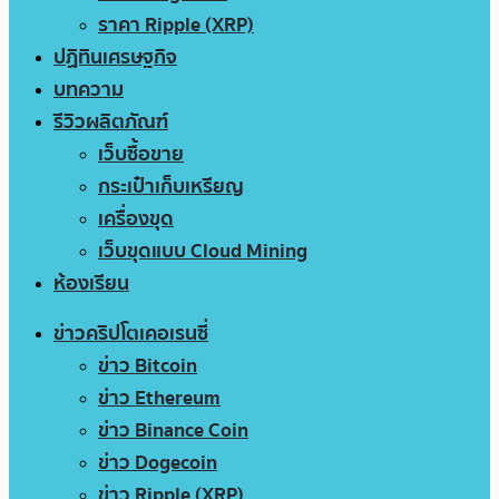
ราคา Ripple (XRP)
ปฏิทินเศรษฐกิจ
บทความ
รีวิวผลิตภัณฑ์
เว็บซื้อขาย
กระเป๋าเก็บเหรียญ
เครื่องขุด
เว็บขุดแบบ Cloud Mining
ห้องเรียน
ข่าวคริปโตเคอเรนซี่
ข่าว Bitcoin
ข่าว Ethereum
ข่าว Binance Coin
ข่าว Dogecoin
ข่าว Ripple (XRP)