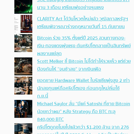
นาน 3 เดือน เตรียมพุ่งอย่างรุนแรง
CLARITY Act ได้วันโหวตใหม่แล้ว วุฒิสภาสหรัฐฯ
เตรียมพิจารณาร่างกฎหมายวันที่ 15 กันยายน
Bitcoin ร่วง 35% ตั้งแต่ปี 2025 สวนทางทอง-
เงิน-ทองแดงพุ่งแรง ดันคริปโตกลายเป็นสินทรัพย์
ผลงานแย่สุด
Scott Melker ชี้ Bitcoin ไม่ได้ทำให้รวยเร็ว แต่ช่วย
ป้องกันให้ “จนช้าลง” จากเงินเฟ้อ
ยอดขาย Hardware Wallet ในรัสเซียพุ่งสูง 2 เท่า
นักลงทุนแห่ถือคริปโตเอง ก่อนกฎใหม่เริ่มใช้
ก.ย.นี้
Michael Saylor ลั่น “มีแค่ Satoshi ที่ขาย Bitcoin
น้อยกว่าผม” หลัง Strategy ถือ BTC ทะลุ
840,000 BTC
คริปโตถูกขโมยไปแล้วกว่า $1,200 ล้าน จาก 276