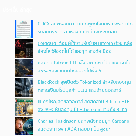
ประเด็นล่าสุด
CLICX ลั่นพร้อมดำเนินคดีผู้ตั้งใจบิดหนี้ พร้อมปิด
รับสมัครชั่วคราวหลังคนแห่ยื่นจนระบบล้น
Coldcard เตือนผู้ใช้งานรีบย้าย Bitcoin ด่วน หลัง
ช่องโหว่ยังอุดไม่ได้ และถูกเจาะต่อเนื่อง
กองทุน Bitcoin ETF เจ๊งและปิดตัวเป็นแห่งแรกใน
สหรัฐหลังเงินทุนไหลออกไปฝั่ง AI
BlackRock ลุยเปิดตัว Tokenized สำหรับกองทุน
ตลาดเงินยุโรปมูลค่า 3.11 แสนล้านดอลลาร์
แบงก์ใหญ่สุดของอิตาลี ลดสัดส่วน Bitcoin ETF
ลง 99% หันลงทุน ใน Ethereum แทนถึง 3 เท่า
Charles Hoskinson ปลุกพลังคอมมูฯ Cardano
ลั่นต้องการพา ADA กลับมาเป็นผู้ชนะ