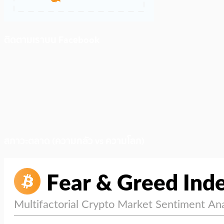
ติดตามเราบน Facebook
สภาวะตลาด (ความกลัว vs ความโลภ)