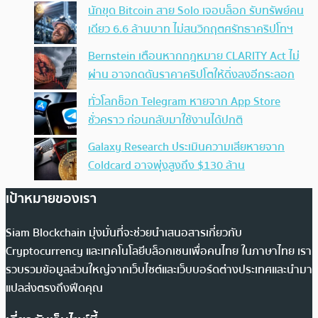
นักขุด Bitcoin สาย Solo เจอบล็อก รับทรัพย์คน
เดียว 6.6 ล้านบาท ไม่สนวิกฤตศรัทธาคริปโทฯ
Bernstein เตือนหากกฎหมาย CLARITY Act ไม่
ผ่าน อาจกดดันราคาคริปโตให้ดิ่งลงอีกระลอก
ทั่วโลกช็อก Telegram หายจาก App Store
ชั่วคราว ก่อนกลับมาใช้งานได้ปกติ
Galaxy Research ประเมินความเสียหายจาก
Coldcard อาจพุ่งสูงถึง $130 ล้าน
เป้าหมายของเรา
Siam Blockchain มุ่งมั่นที่จะช่วยนำเสนอสารเกี่ยวกับ
Cryptocurrency และเทคโนโลยีบล็อกเชนเพื่อคนไทย ในภาษาไทย เรา
รวบรวมข้อมูลส่วนใหญ่จากเว็บไซต์และเว็บบอร์ดต่างประเทศและนำมา
แปลส่งตรงถึงฟีดคุณ