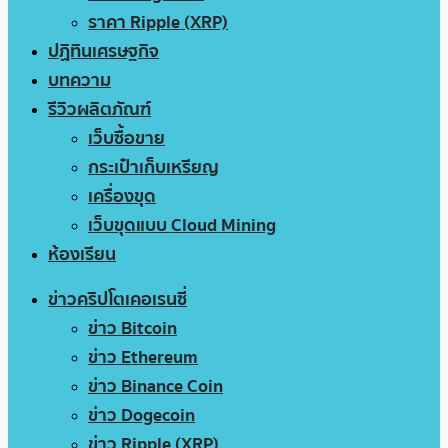
ราคา Ripple (XRP)
ปฏิทินเศรษฐกิจ
บทความ
รีวิวผลิตภัณฑ์
เว็บซื้อขาย
กระเป๋าเก็บเหรียญ
เครื่องขุด
เว็บขุดแบบ Cloud Mining
ห้องเรียน
ข่าวคริปโตเคอเรนซี่
ข่าว Bitcoin
ข่าว Ethereum
ข่าว Binance Coin
ข่าว Dogecoin
ข่าว Ripple (XRP)