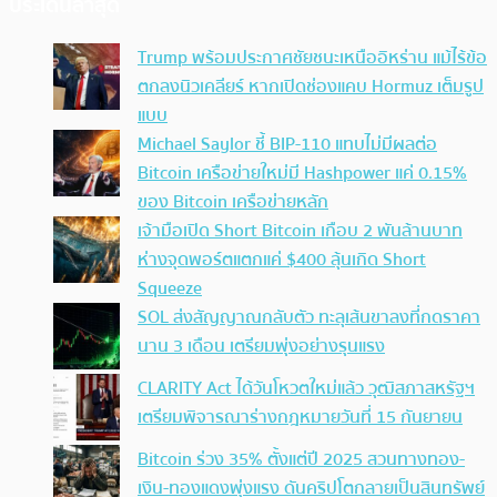
ประเด็นล่าสุด
Trump พร้อมประกาศชัยชนะเหนืออิหร่าน แม้ไร้ข้อ
ตกลงนิวเคลียร์ หากเปิดช่องแคบ Hormuz เต็มรูป
แบบ
Michael Saylor ชี้ BIP-110 แทบไม่มีผลต่อ
Bitcoin เครือข่ายใหม่มี Hashpower แค่ 0.15%
ของ Bitcoin เครือข่ายหลัก
เจ้ามือเปิด Short Bitcoin เกือบ 2 พันล้านบาท
ห่างจุดพอร์ตแตกแค่ $400 ลุ้นเกิด Short
Squeeze
SOL ส่งสัญญาณกลับตัว ทะลุเส้นขาลงที่กดราคา
นาน 3 เดือน เตรียมพุ่งอย่างรุนแรง
CLARITY Act ได้วันโหวตใหม่แล้ว วุฒิสภาสหรัฐฯ
เตรียมพิจารณาร่างกฎหมายวันที่ 15 กันยายน
Bitcoin ร่วง 35% ตั้งแต่ปี 2025 สวนทางทอง-
เงิน-ทองแดงพุ่งแรง ดันคริปโตกลายเป็นสินทรัพย์