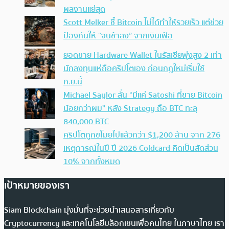
ผลงานแย่สุด
Scott Melker ชี้ Bitcoin ไม่ได้ทำให้รวยเร็ว แต่ช่วย
ป้องกันให้ “จนช้าลง” จากเงินเฟ้อ
ยอดขาย Hardware Wallet ในรัสเซียพุ่งสูง 2 เท่า
นักลงทุนแห่ถือคริปโตเอง ก่อนกฎใหม่เริ่มใช้
ก.ย.นี้
Michael Saylor ลั่น “มีแค่ Satoshi ที่ขาย Bitcoin
น้อยกว่าผม” หลัง Strategy ถือ BTC ทะลุ
840,000 BTC
คริปโตถูกขโมยไปแล้วกว่า $1,200 ล้าน จาก 276
เหตุการณ์ในปี ปี 2026 Coldcard คิดเป็นสัดส่วน
10% จากทั้งหมด
เป้าหมายของเรา
Siam Blockchain มุ่งมั่นที่จะช่วยนำเสนอสารเกี่ยวกับ
Cryptocurrency และเทคโนโลยีบล็อกเชนเพื่อคนไทย ในภาษาไทย เรา