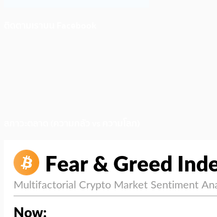
ติดตามเราบน Facebook
สภาวะตลาด (ความกลัว vs ความโลภ)