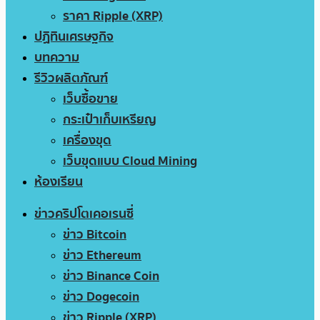
ราคา Ripple (XRP)
ปฏิทินเศรษฐกิจ
บทความ
รีวิวผลิตภัณฑ์
เว็บซื้อขาย
กระเป๋าเก็บเหรียญ
เครื่องขุด
เว็บขุดแบบ Cloud Mining
ห้องเรียน
ข่าวคริปโตเคอเรนซี่
ข่าว Bitcoin
ข่าว Ethereum
ข่าว Binance Coin
ข่าว Dogecoin
ข่าว Ripple (XRP)