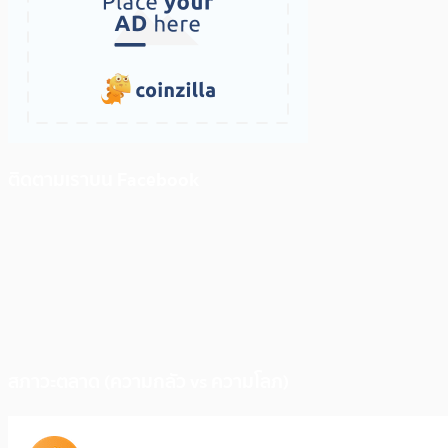
ติดตามเราบน Facebook
สภาวะตลาด (ความกลัว vs ความโลภ)