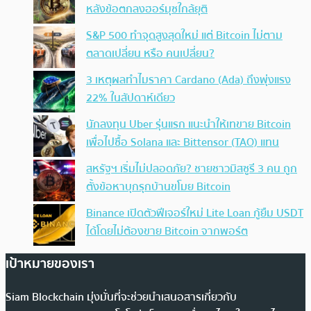
หลังข้อตกลงฮอร์มุซใกล้ยุติ
S&P 500 ทำจุดสูงสุดใหม่ แต่ Bitcoin ไม่ตาม
ตลาดเปลี่ยน หรือ คนเปลี่ยน?
3 เหตุผลทำไมราคา Cardano (Ada) ถึงพุ่งแรง
22% ในสัปดาห์เดียว
นักลงทุน Uber รุ่นแรก แนะนำให้เทขาย Bitcoin
เพื่อไปซื้อ Solana และ Bittensor (TAO) แทน
สหรัฐฯ เริ่มไม่ปลอดภัย? ชายชาวมิสซูรี 3 คน ถูก
ตั้งข้อหาบุกรุกบ้านขโมย Bitcoin
Binance เปิดตัวฟีเจอร์ใหม่ Lite Loan กู้ยืม USDT
ได้โดยไม่ต้องขาย Bitcoin จากพอร์ต
เป้าหมายของเรา
Siam Blockchain มุ่งมั่นที่จะช่วยนำเสนอสารเกี่ยวกับ