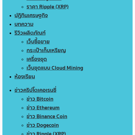
ราคา Ripple (XRP)
ปฏิทินเศรษฐกิจ
บทความ
รีวิวผลิตภัณฑ์
เว็บซื้อขาย
กระเป๋าเก็บเหรียญ
เครื่องขุด
เว็บขุดแบบ Cloud Mining
ห้องเรียน
ข่าวคริปโตเคอเรนซี่
ข่าว Bitcoin
ข่าว Ethereum
ข่าว Binance Coin
ข่าว Dogecoin
ข่าว Ripple (XRP)