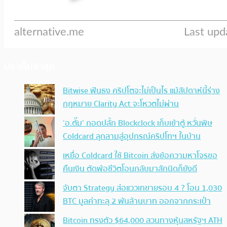
ประเด็นล่าสุด
Bitwise ฟันธง คริปโตจะไม่เป็นไร แม้สัปดาห์นี้ร่าง
กฎหมาย Clarity Act จะโหวตไม่ผ่าน
‘อ.ตั๊ม’ ถอดปลั้ก Blockclock เก็บเข้าตู้ หวั่นพิษ
Coldcard ลุกลามสู่อุปกรณ์คริปโทฯ ในบ้าน
เหยื่อ Coldcard ใช้ Bitcoin ส่งข้อความหาโจรขอ
คืนเงิน ตัดพ้อชีวิตโอนกลับมาสักนิดก็ยังดี
จับตา Strategy ส่อแววเทขายรอบ 4 ? โอน 1,030
BTC มูลค่าทะลุ 2 พันล้านบาท ออกจากกระเป๋า
Bitcoin ทรงตัว $64,000 สวนทางหุ้นสหรัฐฯ ATH