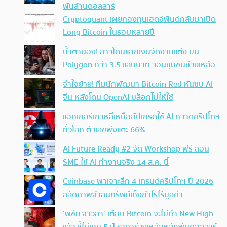
พันล้านดอลลาร์
Cryptoquant เผยกองทุนเฮดจ์ฟันด์กลับมาเปิด
Long Bitcoin ในรอบหลายปี
น้ำตานอง! สาวโดนแฮกเงินจัดงานแต่ง บน
Polygon กว่า 3.5 แสนบาท วอนชุมชนช่วยเหลือ
จำใจย้าย! ทีมนักพัฒนา Bitcoin Red หันซบ AI
จีน หลังโดน OpenAI บล็อกไม่ให้ใช้
แฮกเกอร์เกาหลีเหนืออัปเกรดใช้ AI กวาดคริปโทฯ
ทั่วโลก ตัวเลขพุ่งแตะ 66%
AI Future Ready #2 จัด Workshop ฟรี สอน
SME ใช้ AI ทำงานจริง 14 ส.ค. นี้
Coinbase พาเจาะลึก 4 เทรนด์คริปโทฯ ปี 2026
สลัดภาพจำสินทรัพย์เก็งกำไรไร้มูลค่า
‘พิชัย จาวลา’ เตือน Bitcoin จะไม่ทำ New High