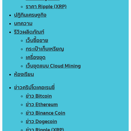
ราคา Ripple (XRP)
ปฏิทินเศรษฐกิจ
บทความ
รีวิวผลิตภัณฑ์
เว็บซื้อขาย
กระเป๋าเก็บเหรียญ
เครื่องขุด
เว็บขุดแบบ Cloud Mining
ห้องเรียน
ข่าวคริปโตเคอเรนซี่
ข่าว Bitcoin
ข่าว Ethereum
ข่าว Binance Coin
ข่าว Dogecoin
ข่าว Ripple (XRP)