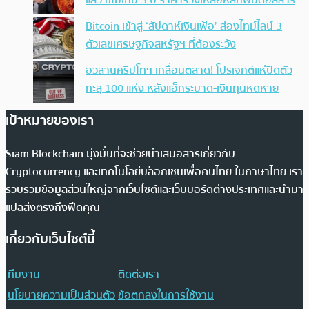
แล้ว ชี้ไม่เกิน 5 ปี ราคาร่วงเหลือหลักพันดอลลาร์
Bitcoin เข้าสู่ ‘สัปดาห์เงินเฟ้อ’ ส่องไทม์ไลน์ 3
ตัวเลขเศรษฐกิจสหรัฐฯ ที่ต้องระวัง
อวสานคริปโทฯ เกลื่อนตลาด! โปรเจกต์แห่ปิดตัว
ทะลุ 100 แห่ง หลังแฮ็กระบาด-เงินทุนหดหาย
เป้าหมายของเรา
Siam Blockchain มุ่งมั่นที่จะช่วยนำเสนอสารเกี่ยวกับ
Cryptocurrency และเทคโนโลยีบล็อกเชนเพื่อคนไทย ในภาษาไทย เรา
รวบรวมข้อมูลส่วนใหญ่จากเว็บไซต์และเว็บบอร์ดต่างประเทศและนำมา
แปลส่งตรงถึงฟีดคุณ
เกี่ยวกับเว็บไซต์นี้
ทีมงาน
ติดต่อเรา
นโยบายความเป็นส่วนตัว
ข้อตกลงในการใช้งาน