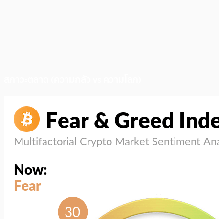
สภาวะตลาด (ความกลัว vs ความโลภ)