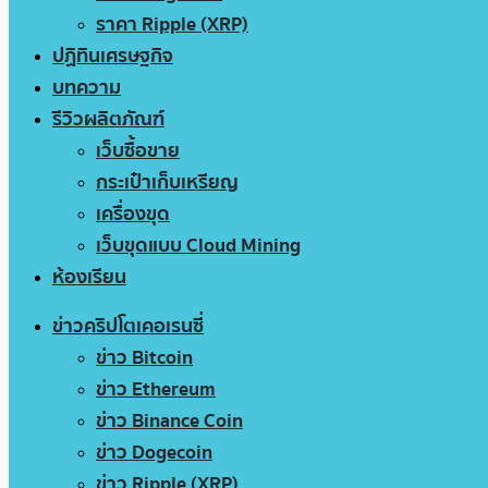
ราคา Ripple (XRP)
ปฏิทินเศรษฐกิจ
บทความ
รีวิวผลิตภัณฑ์
เว็บซื้อขาย
กระเป๋าเก็บเหรียญ
เครื่องขุด
เว็บขุดแบบ Cloud Mining
ห้องเรียน
ข่าวคริปโตเคอเรนซี่
ข่าว Bitcoin
ข่าว Ethereum
ข่าว Binance Coin
ข่าว Dogecoin
ข่าว Ripple (XRP)