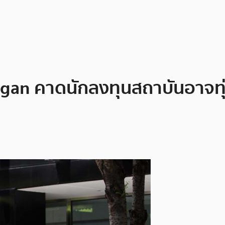
rgan คาดนักลงทุนสถาบันอาจทุ