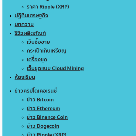
ราคา Ripple (XRP)
ปฏิทินเศรษฐกิจ
บทความ
รีวิวผลิตภัณฑ์
เว็บซื้อขาย
กระเป๋าเก็บเหรียญ
เครื่องขุด
เว็บขุดแบบ Cloud Mining
ห้องเรียน
ข่าวคริปโตเคอเรนซี่
ข่าว Bitcoin
ข่าว Ethereum
ข่าว Binance Coin
ข่าว Dogecoin
ข่าว Ripple (XRP)