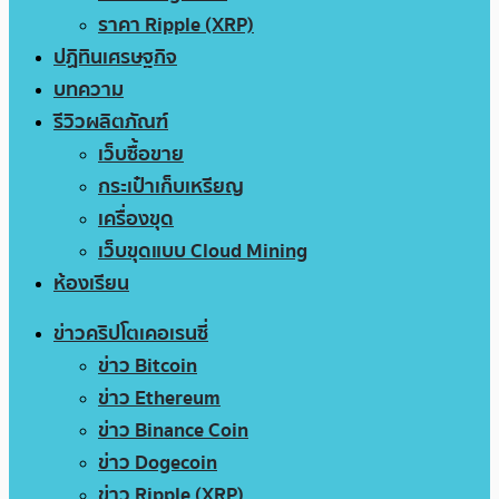
ราคา Ripple (XRP)
ปฏิทินเศรษฐกิจ
บทความ
รีวิวผลิตภัณฑ์
เว็บซื้อขาย
กระเป๋าเก็บเหรียญ
เครื่องขุด
เว็บขุดแบบ Cloud Mining
ห้องเรียน
ข่าวคริปโตเคอเรนซี่
ข่าว Bitcoin
ข่าว Ethereum
ข่าว Binance Coin
ข่าว Dogecoin
ข่าว Ripple (XRP)