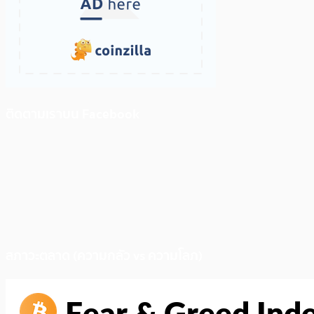
ติดตามเราบน Facebook
สภาวะตลาด (ความกลัว vs ความโลภ)