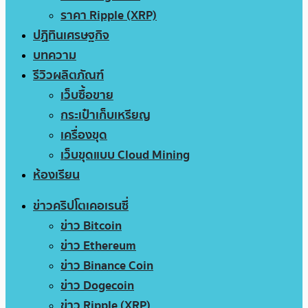
ราคา Ripple (XRP)
ปฏิทินเศรษฐกิจ
บทความ
รีวิวผลิตภัณฑ์
เว็บซื้อขาย
กระเป๋าเก็บเหรียญ
เครื่องขุด
เว็บขุดแบบ Cloud Mining
ห้องเรียน
ข่าวคริปโตเคอเรนซี่
ข่าว Bitcoin
ข่าว Ethereum
ข่าว Binance Coin
ข่าว Dogecoin
ข่าว Ripple (XRP)