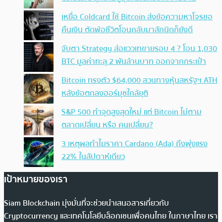
เหยื่อ Coldcard ใช้ Bitcoin ส่งข้อความหาโจรขอ
คืนเงิน ตัดพ้อชีวิตโอนกลับมาสักนิดก็ยังดี
จับตา Strategy ส่อแววเทขายรอบ 4 ? โอน 1,030
BTC มูลค่าทะลุ 2 พันล้านบาท ออกจากกระเป๋า
Bitcoin ทรงตัว $64,000 สวนทางหุ้นสหรัฐฯ ATH
หลังข้อตกลงฮอร์มุซใกล้ยุติ
S&P 500 ทำจุดสูงสุดใหม่ แต่ Bitcoin ไม่ตาม
ตลาดเปลี่ยน หรือ คนเปลี่ยน?
3 เหตุผลทำไมราคา Cardano (Ada) ถึงพุ่งแรง
22% ในสัปดาห์เดียว
เป้าหมายของเรา
Siam Blockchain มุ่งมั่นที่จะช่วยนำเสนอสารเกี่ยวกับ
Cryptocurrency และเทคโนโลยีบล็อกเชนเพื่อคนไทย ในภาษาไทย เรา