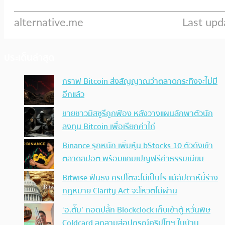
ประเด็นล่าสุด
กราฟ Bitcoin ส่งสัญญาณว่าตลาดกระทิงจะไม่มี
อีกแล้ว
ชายชาวมิสซูรีถูกฟ้อง หลังวางแผนลักพาตัวนัก
ลงทุน Bitcoin เพื่อเรียกค่าไถ่
Binance รุกหนัก เพิ่มหุ้น bStocks 10 ตัวดังเข้า
ตลาดสปอต พร้อมแคมเปญฟรีค่าธรรมเนียม
Bitwise ฟันธง คริปโตจะไม่เป็นไร แม้สัปดาห์นี้ร่าง
กฎหมาย Clarity Act จะโหวตไม่ผ่าน
‘อ.ตั๊ม’ ถอดปลั้ก Blockclock เก็บเข้าตู้ หวั่นพิษ
Coldcard ลุกลามสู่อุปกรณ์คริปโทฯ ในบ้าน