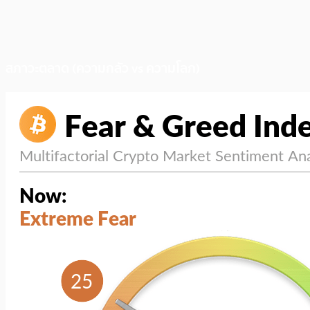
สภาวะตลาด (ความกลัว vs ความโลภ)