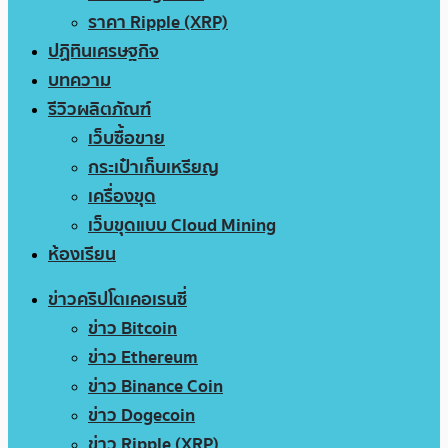
ราคา Ripple (XRP)
ปฏิทินเศรษฐกิจ
บทความ
รีวิวผลิตภัณฑ์
เว็บซื้อขาย
กระเป๋าเก็บเหรียญ
เครื่องขุด
เว็บขุดแบบ Cloud Mining
ห้องเรียน
ข่าวคริปโตเคอเรนซี่
ข่าว Bitcoin
ข่าว Ethereum
ข่าว Binance Coin
ข่าว Dogecoin
ข่าว Ripple (XRP)