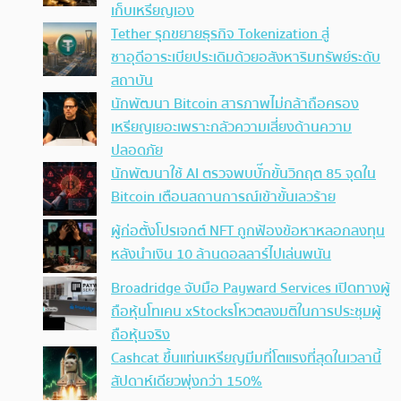
เก็บเหรียญเอง
Tether รุกขยายธุรกิจ Tokenization สู่
ซาอุดีอาระเบียประเดิมด้วยอสังหาริมทรัพย์ระดับ
สถาบัน
นักพัฒนา Bitcoin สารภาพไม่กล้าถือครอง
เหรียญเยอะเพราะกลัวความเสี่ยงด้านความ
ปลอดภัย
นักพัฒนาใช้ AI ตรวจพบบั๊กขั้นวิกฤต 85 จุดใน
Bitcoin เตือนสถานการณ์เข้าขั้นเลวร้าย
ผู้ก่อตั้งโปรเจกต์ NFT ถูกฟ้องข้อหาหลอกลงทุน
หลังนำเงิน 10 ล้านดอลลาร์ไปเล่นพนัน
Broadridge จับมือ Payward Services เปิดทางผู้
ถือหุ้นโทเคน xStocksโหวตลงมติในการประชุมผู้
ถือหุ้นจริง
Cashcat ขึ้นแท่นเหรียญมีมที่โตแรงที่สุดในเวลานี้
สัปดาห์เดียวพุ่งกว่า 150%