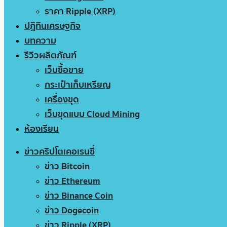
ราคา Ripple (XRP)
ปฏิทินเศรษฐกิจ
บทความ
รีวิวผลิตภัณฑ์
เว็บซื้อขาย
กระเป๋าเก็บเหรียญ
เครื่องขุด
เว็บขุดแบบ Cloud Mining
ห้องเรียน
ข่าวคริปโตเคอเรนซี่
ข่าว Bitcoin
ข่าว Ethereum
ข่าว Binance Coin
ข่าว Dogecoin
ข่าว Ripple (XRP)