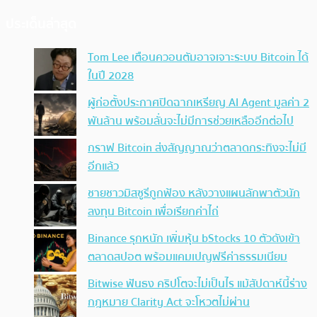
ประเด็นล่าสุด
Tom Lee เตือนควอนตัมอาจเจาะระบบ Bitcoin ได้
ในปี 2028
ผู้ก่อตั้งประกาศปิดฉากเหรียญ AI Agent มูลค่า 2
พันล้าน พร้อมลั่นจะไม่มีการช่วยเหลืออีกต่อไป
กราฟ Bitcoin ส่งสัญญาณว่าตลาดกระทิงจะไม่มี
อีกแล้ว
ชายชาวมิสซูรีถูกฟ้อง หลังวางแผนลักพาตัวนัก
ลงทุน Bitcoin เพื่อเรียกค่าไถ่
Binance รุกหนัก เพิ่มหุ้น bStocks 10 ตัวดังเข้า
ตลาดสปอต พร้อมแคมเปญฟรีค่าธรรมเนียม
Bitwise ฟันธง คริปโตจะไม่เป็นไร แม้สัปดาห์นี้ร่าง
กฎหมาย Clarity Act จะโหวตไม่ผ่าน