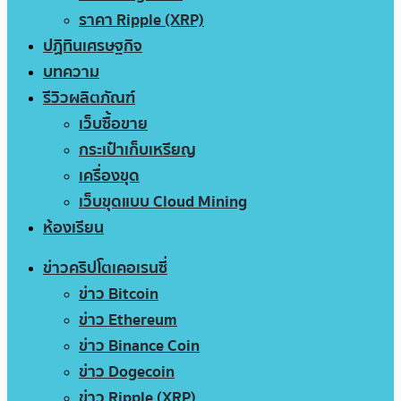
ราคา Ripple (XRP)
ปฏิทินเศรษฐกิจ
บทความ
รีวิวผลิตภัณฑ์
เว็บซื้อขาย
กระเป๋าเก็บเหรียญ
เครื่องขุด
เว็บขุดแบบ Cloud Mining
ห้องเรียน
ข่าวคริปโตเคอเรนซี่
ข่าว Bitcoin
ข่าว Ethereum
ข่าว Binance Coin
ข่าว Dogecoin
ข่าว Ripple (XRP)