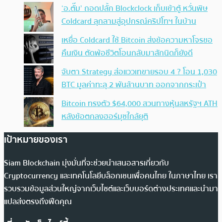
‘อ.ตั๊ม’ ถอดปลั้ก Blockclock เก็บเข้าตู้ หวั่นพิษ
Coldcard ลุกลามสู่อุปกรณ์คริปโทฯ ในบ้าน
เหยื่อ Coldcard ใช้ Bitcoin ส่งข้อความหาโจรขอ
คืนเงิน ตัดพ้อชีวิตโอนกลับมาสักนิดก็ยังดี
จับตา Strategy ส่อแววเทขายรอบ 4 ? โอน 1,030
BTC มูลค่าทะลุ 2 พันล้านบาท ออกจากกระเป๋า
Bitcoin ทรงตัว $64,000 สวนทางหุ้นสหรัฐฯ ATH
หลังข้อตกลงฮอร์มุซใกล้ยุติ
เป้าหมายของเรา
Siam Blockchain มุ่งมั่นที่จะช่วยนำเสนอสารเกี่ยวกับ
Cryptocurrency และเทคโนโลยีบล็อกเชนเพื่อคนไทย ในภาษาไทย เรา
รวบรวมข้อมูลส่วนใหญ่จากเว็บไซต์และเว็บบอร์ดต่างประเทศและนำมา
แปลส่งตรงถึงฟีดคุณ