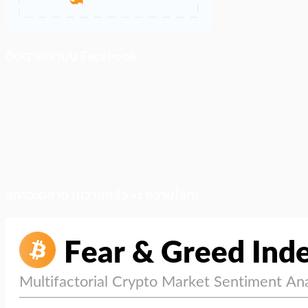
ติดตามเราบน Facebook
สภาวะตลาด (ความกลัว vs ความโลภ)