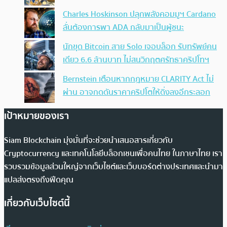
Charles Hoskinson ปลุกพลังคอมมูฯ Cardano
ลั่นต้องการพา ADA กลับมาเป็นผู้ชนะ
นักขุด Bitcoin สาย Solo เจอบล็อก รับทรัพย์คน
เดียว 6.6 ล้านบาท ไม่สนวิกฤตศรัทธาคริปโทฯ
Bernstein เตือนหากกฎหมาย CLARITY Act ไม่
ผ่าน อาจกดดันราคาคริปโตให้ดิ่งลงอีกระลอก
เป้าหมายของเรา
Siam Blockchain มุ่งมั่นที่จะช่วยนำเสนอสารเกี่ยวกับ
Cryptocurrency และเทคโนโลยีบล็อกเชนเพื่อคนไทย ในภาษาไทย เรา
รวบรวมข้อมูลส่วนใหญ่จากเว็บไซต์และเว็บบอร์ดต่างประเทศและนำมา
แปลส่งตรงถึงฟีดคุณ
เกี่ยวกับเว็บไซต์นี้