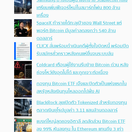
Samsung อาจเป็นผู้นำแจกจ่าย Stablecoin หลัง
เตรียมเพิ่มฟีเจอร์ใหม่ในสมาร์ทโฟน 800 ล้าน
เครื่อง
SpaceX ทำรายได้ทะลุเป้าของ Wall Street แต่
พอร์ต Bitcoin มีมูลค่าลดลงกว่า 540 ล้าน
ดอลลาร์
CLICX ลั่นพร้อมดำเนินคดีผู้ตั้งใจบิดหนี้ พร้อมปิด
รับสมัครชั่วคราวหลังคนแห่ยื่นจนระบบล้น
Coldcard เตือนผู้ใช้งานรีบย้าย Bitcoin ด่วน หลัง
ช่องโหว่ยังอุดไม่ได้ และถูกเจาะต่อเนื่อง
กองทุน Bitcoin ETF เจ๊งและปิดตัวเป็นแห่งแรกใน
สหรัฐหลังเงินทุนไหลออกไปฝั่ง AI
BlackRock ลุยเปิดตัว Tokenized สำหรับกองทุน
ตลาดเงินยุโรปมูลค่า 3.11 แสนล้านดอลลาร์
แบงก์ใหญ่สุดของอิตาลี ลดสัดส่วน Bitcoin ETF
ลง 99% หันลงทุน ใน Ethereum แทนถึง 3 เท่า