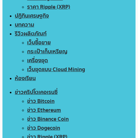
ราคา Ripple (XRP)
ปฏิทินเศรษฐกิจ
บทความ
รีวิวผลิตภัณฑ์
เว็บซื้อขาย
กระเป๋าเก็บเหรียญ
เครื่องขุด
เว็บขุดแบบ Cloud Mining
ห้องเรียน
ข่าวคริปโตเคอเรนซี่
ข่าว Bitcoin
ข่าว Ethereum
ข่าว Binance Coin
ข่าว Dogecoin
ข่าว Ripple (XRP)