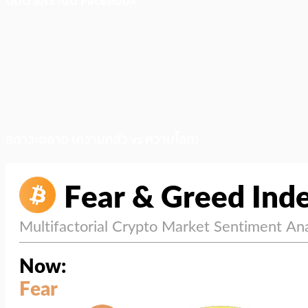
ติดตามเราบน Facebook
สภาวะตลาด (ความกลัว vs ความโลภ)