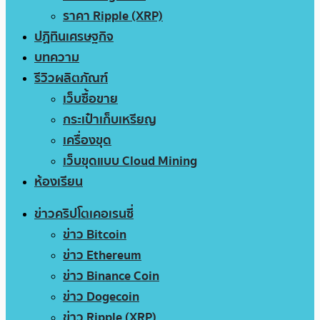
ราคา Ripple (XRP)
ปฏิทินเศรษฐกิจ
บทความ
รีวิวผลิตภัณฑ์
เว็บซื้อขาย
กระเป๋าเก็บเหรียญ
เครื่องขุด
เว็บขุดแบบ Cloud Mining
ห้องเรียน
ข่าวคริปโตเคอเรนซี่
ข่าว Bitcoin
ข่าว Ethereum
ข่าว Binance Coin
ข่าว Dogecoin
ข่าว Ripple (XRP)