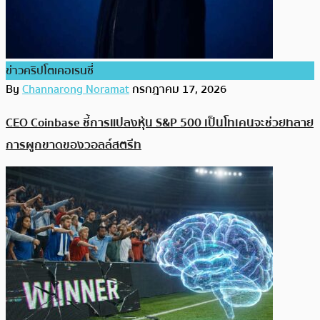
ข่าวคริปโตเคอเรนซี่
By
Channarong Noramat
กรกฎาคม 17, 2026
CEO Coinbase ชี้การแปลงหุ้น S&P 500 เป็นโทเคนจะช่วยทลาย
การผูกขาดของวอลล์สตรีท