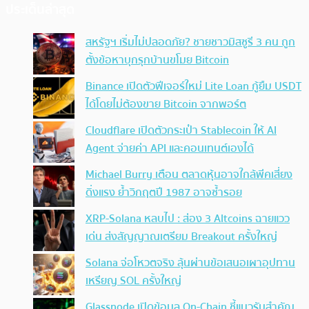
ประเด็นล่าสุด
สหรัฐฯ เริ่มไม่ปลอดภัย? ชายชาวมิสซูรี 3 คน ถูก
ตั้งข้อหาบุกรุกบ้านขโมย Bitcoin
Binance เปิดตัวฟีเจอร์ใหม่ Lite Loan กู้ยืม USDT
ได้โดยไม่ต้องขาย Bitcoin จากพอร์ต
Cloudflare เปิดตัวกระเป๋า Stablecoin ให้ AI
Agent จ่ายค่า API และคอนเทนต์เองได้
Michael Burry เตือน ตลาดหุ้นอาจใกล้พีคเสี่ยง
ดิ่งแรง ย้ำวิกฤตปี 1987 อาจซ้ำรอย
XRP-Solana หลบไป : ส่อง 3 Altcoins ฉายแวว
เด่น ส่งสัญญาณเตรียม Breakout ครั้งใหญ่
Solana จ่อโหวตจริง ลุ้นผ่านข้อเสนอเผาอุปทาน
เหรียญ SOL ครั้งใหญ่
Glassnode เปิดข้อมูล On-Chain ชี้แนวรับสำคัญ