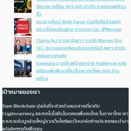
Bitcoin อยู่โซน $63,000 เจ้ามือ-รายย่อยแห่ช้อน
ซื้อ
ธนาคารใหญ่ Wells Fargo ร่วมศึกชิงส่วนแบ่ง
ตลาดโทเคนเงินฝาก ตามรอย Citi, JPMorgan
Clarity Act อาจชะงักยาว ๆ หลัง Warren ร้อง
SEC ตรวจสอบเหรียญมีมของทรัมป์ เพราะทำนัก
ลงทุนขาดทุนยับ
Samsung อาจเป็นผู้นำแจกจ่าย Stablecoin หลัง
เตรียมเพิ่มฟีเจอร์ใหม่ในสมาร์ทโฟน 800 ล้าน
เครื่อง
เป้าหมายของเรา
Siam Blockchain มุ่งมั่นที่จะช่วยนำเสนอสารเกี่ยวกับ
Cryptocurrency และเทคโนโลยีบล็อกเชนเพื่อคนไทย ในภาษาไทย เรา
รวบรวมข้อมูลส่วนใหญ่จากเว็บไซต์และเว็บบอร์ดต่างประเทศและนำมา
แปลส่งตรงถึงฟีดคุณ