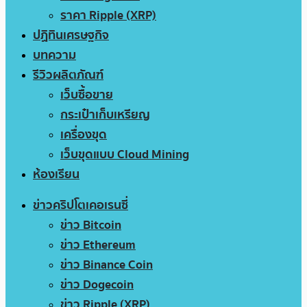
ราคา Ripple (XRP)
ปฏิทินเศรษฐกิจ
บทความ
รีวิวผลิตภัณฑ์
เว็บซื้อขาย
กระเป๋าเก็บเหรียญ
เครื่องขุด
เว็บขุดแบบ Cloud Mining
ห้องเรียน
ข่าวคริปโตเคอเรนซี่
ข่าว Bitcoin
ข่าว Ethereum
ข่าว Binance Coin
ข่าว Dogecoin
ข่าว Ripple (XRP)