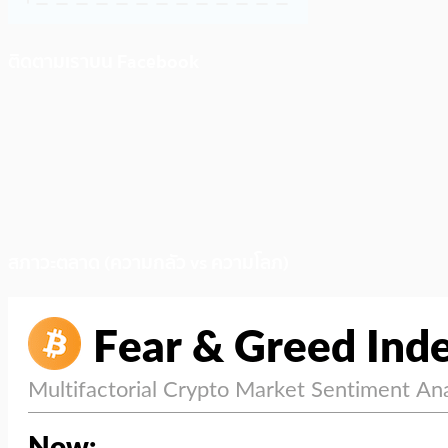
ติดตามเราบน Facebook
สภาวะตลาด (ความกลัว vs ความโลภ)