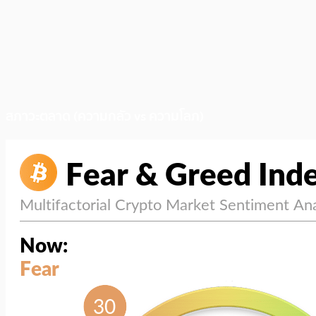
สภาวะตลาด (ความกลัว vs ความโลภ)