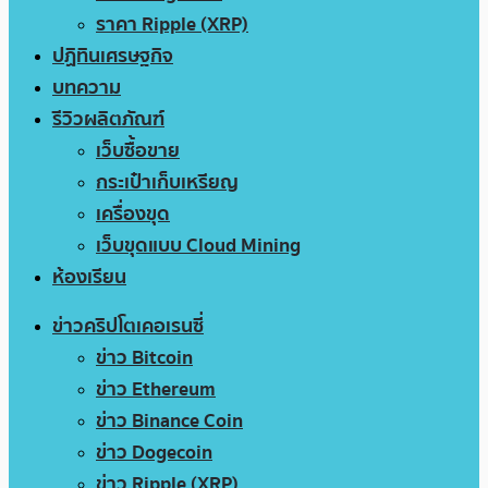
ราคา Ripple (XRP)
ปฏิทินเศรษฐกิจ
บทความ
รีวิวผลิตภัณฑ์
เว็บซื้อขาย
กระเป๋าเก็บเหรียญ
เครื่องขุด
เว็บขุดแบบ Cloud Mining
ห้องเรียน
ข่าวคริปโตเคอเรนซี่
ข่าว Bitcoin
ข่าว Ethereum
ข่าว Binance Coin
ข่าว Dogecoin
ข่าว Ripple (XRP)