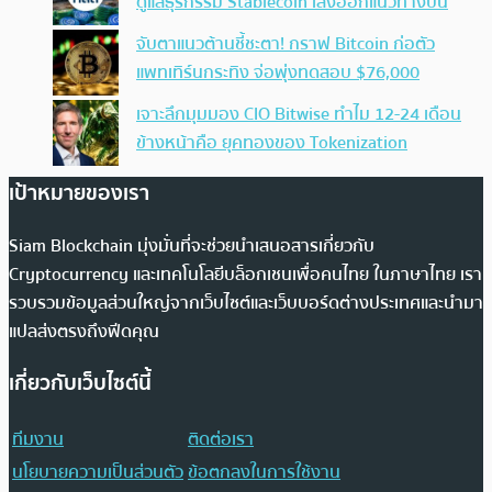
ดูแลธุรกรรม Stablecoin เล็งออกแนวทางปีนี้
จับตาแนวต้านชี้ชะตา! กราฟ Bitcoin ก่อตัว
แพทเทิร์นกระทิง จ่อพุ่งทดสอบ $76,000
เจาะลึกมุมมอง CIO Bitwise ทำไม 12-24 เดือน
ข้างหน้าคือ ยุคทองของ Tokenization
เป้าหมายของเรา
Siam Blockchain มุ่งมั่นที่จะช่วยนำเสนอสารเกี่ยวกับ
Cryptocurrency และเทคโนโลยีบล็อกเชนเพื่อคนไทย ในภาษาไทย เรา
รวบรวมข้อมูลส่วนใหญ่จากเว็บไซต์และเว็บบอร์ดต่างประเทศและนำมา
แปลส่งตรงถึงฟีดคุณ
เกี่ยวกับเว็บไซต์นี้
ทีมงาน
ติดต่อเรา
นโยบายความเป็นส่วนตัว
ข้อตกลงในการใช้งาน