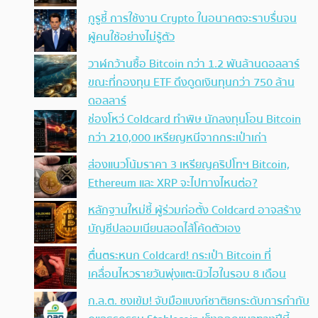
กูรูชี้ การใช้งาน Crypto ในอนาคตจะราบรื่นจน
ผู้คนใช้อย่างไม่รู้ตัว
วาฬกว้านซื้อ Bitcoin กว่า 1.2 พันล้านดอลลาร์
ขณะที่กองทุน ETF ดึงดูดเงินทุนกว่า 750 ล้าน
ดอลลาร์
ช่องโหว่ Coldcard ทำพิษ นักลงทุนโอน Bitcoin
กว่า 210,000 เหรียญหนีจากกระเป๋าเก่า
ส่องแนวโน้มราคา 3 เหรียญคริปโทฯ Bitcoin,
Ethereum และ XRP จะไปทางไหนต่อ?
หลักฐานใหม่ชี้ ผู้ร่วมก่อตั้ง Coldcard อาจสร้าง
บัญชีปลอมเนียนสอดไส้โค้ดตัวเอง
ตื่นตระหนก Coldcard! กระเป๋า Bitcoin ที่
เคลื่อนไหวรายวันพุ่งแตะนิวไฮในรอบ 8 เดือน
ก.ล.ต. ชงเข้ม! จับมือแบงก์ชาติยกระดับการกำกับ