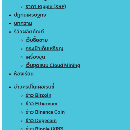
ราคา Ripple (XRP)
ปฏิทินเศรษฐกิจ
บทความ
รีวิวผลิตภัณฑ์
เว็บซื้อขาย
กระเป๋าเก็บเหรียญ
เครื่องขุด
เว็บขุดแบบ Cloud Mining
ห้องเรียน
ข่าวคริปโตเคอเรนซี่
ข่าว Bitcoin
ข่าว Ethereum
ข่าว Binance Coin
ข่าว Dogecoin
ข่าว Ripple (XRP)