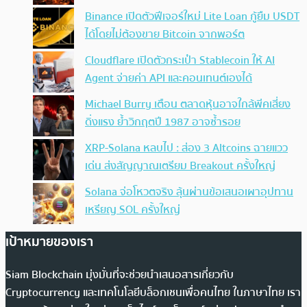
Binance เปิดตัวฟีเจอร์ใหม่ Lite Loan กู้ยืม USDT
ได้โดยไม่ต้องขาย Bitcoin จากพอร์ต
Cloudflare เปิดตัวกระเป๋า Stablecoin ให้ AI
Agent จ่ายค่า API และคอนเทนต์เองได้
Michael Burry เตือน ตลาดหุ้นอาจใกล้พีคเสี่ยง
ดิ่งแรง ย้ำวิกฤตปี 1987 อาจซ้ำรอย
XRP-Solana หลบไป : ส่อง 3 Altcoins ฉายแวว
เด่น ส่งสัญญาณเตรียม Breakout ครั้งใหญ่
Solana จ่อโหวตจริง ลุ้นผ่านข้อเสนอเผาอุปทาน
เหรียญ SOL ครั้งใหญ่
เป้าหมายของเรา
Siam Blockchain มุ่งมั่นที่จะช่วยนำเสนอสารเกี่ยวกับ
Cryptocurrency และเทคโนโลยีบล็อกเชนเพื่อคนไทย ในภาษาไทย เรา