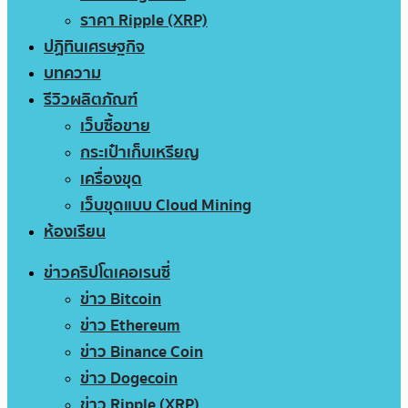
ราคา Ripple (XRP)
ปฏิทินเศรษฐกิจ
บทความ
รีวิวผลิตภัณฑ์
เว็บซื้อขาย
กระเป๋าเก็บเหรียญ
เครื่องขุด
เว็บขุดแบบ Cloud Mining
ห้องเรียน
ข่าวคริปโตเคอเรนซี่
ข่าว Bitcoin
ข่าว Ethereum
ข่าว Binance Coin
ข่าว Dogecoin
ข่าว Ripple (XRP)