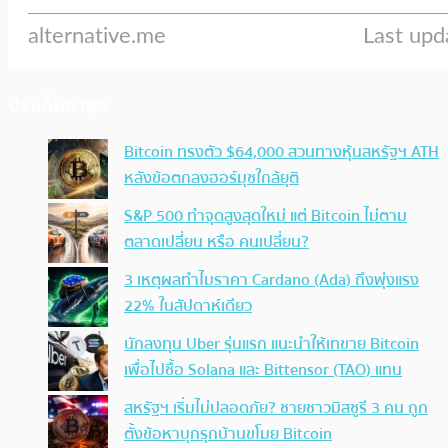
ประเด็นล่าสุด
Bitcoin ทรงตัว $64,000 สวนทางหุ้นสหรัฐฯ ATH
หลังข้อตกลงฮอร์มุซใกล้ยุติ
S&P 500 ทำจุดสูงสุดใหม่ แต่ Bitcoin ไม่ตาม
ตลาดเปลี่ยน หรือ คนเปลี่ยน?
3 เหตุผลทำไมราคา Cardano (Ada) ถึงพุ่งแรง
22% ในสัปดาห์เดียว
นักลงทุน Uber รุ่นแรก แนะนำให้เทขาย Bitcoin
เพื่อไปซื้อ Solana และ Bittensor (TAO) แทน
สหรัฐฯ เริ่มไม่ปลอดภัย? ชายชาวมิสซูรี 3 คน ถูก
ตั้งข้อหาบุกรุกบ้านขโมย Bitcoin