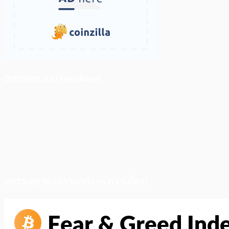
ติดตามเราบน Facebook
สภาวะตลาด (ความกลัว vs ความโลภ)