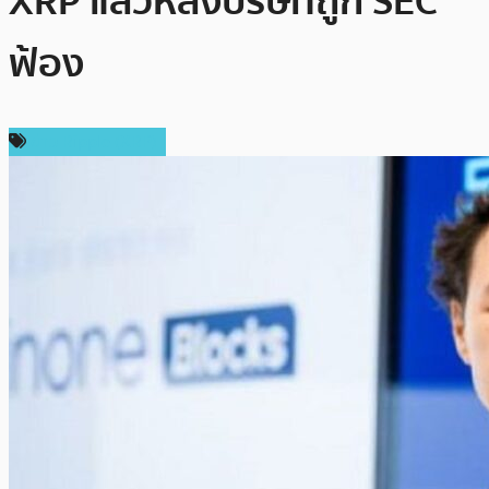
XRP แล้วหลังบริษัทถูก SEC
ฟ้อง
ข่าว Ripple (XRP)