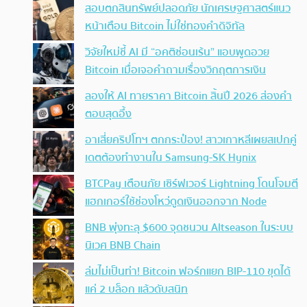
สอบตกสินทรัพย์ปลอดภัย นักเศรษฐศาสตร์แนว
หน้าเตือน Bitcoin ไม่ใช่ทองคำดิจิทัล
วิจัยใหม่ชี้ AI มี “อคติซ่อนเร้น” แอบพูดอวย
Bitcoin เมื่อเจอคำถามเรื่องวิกฤตการเงิน
ลองให้ AI ทายราคา Bitcoin สิ้นปี 2026 ส่องคำ
ตอบสุดอึ้ง
อาเสี่ยคริปโทฯ ตกกระป๋อง! สาวเกาหลีเผยสเปกคู่
เดตต้องทำงานใน Samsung-SK Hynix
BTCPay เตือนภัย เซิร์ฟเวอร์ Lightning โดนโจมตี
แฮกเกอร์ใช้ช่องโหว่ดูดเงินออกจาก Node
BNB พุ่งทะลุ $600 จุดชนวน Altseason ในระบบ
นิเวศ BNB Chain
ล่มไม่เป็นท่า! Bitcoin ฟอร์กแยก BIP-110 ขุดได้
แค่ 2 บล็อก แล้วดับสนิท