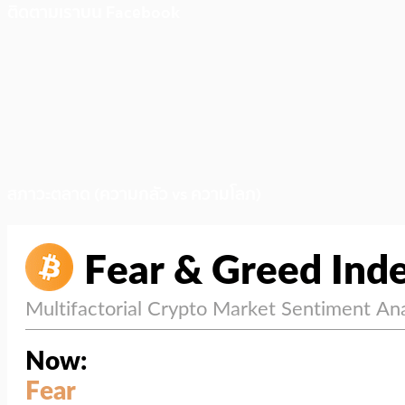
ติดตามเราบน Facebook
สภาวะตลาด (ความกลัว vs ความโลภ)