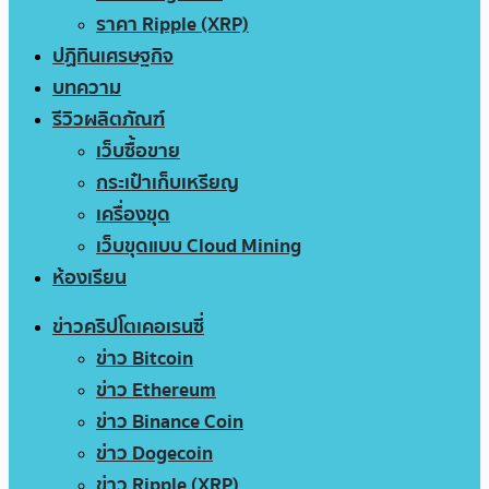
ราคา Ripple (XRP)
ปฏิทินเศรษฐกิจ
บทความ
รีวิวผลิตภัณฑ์
เว็บซื้อขาย
กระเป๋าเก็บเหรียญ
เครื่องขุด
เว็บขุดแบบ Cloud Mining
ห้องเรียน
ข่าวคริปโตเคอเรนซี่
ข่าว Bitcoin
ข่าว Ethereum
ข่าว Binance Coin
ข่าว Dogecoin
ข่าว Ripple (XRP)