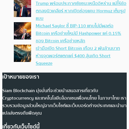
Trump พร้อมประกาศชัยชนะเหนืออิหร่าน แม้ไร้ข้อ
ตกลงนิวเคลียร์ หากเปิดช่องแคบ Hormuz เต็มรูป
แบบ
Michael Saylor ชี้ BIP-110 แทบไม่มีผลต่อ
Bitcoin เครือข่ายใหม่มี Hashpower แค่ 0.15%
ของ Bitcoin เครือข่ายหลัก
เจ้ามือเปิด Short Bitcoin เกือบ 2 พันล้านบาท
ห่างจุดพอร์ตแตกแค่ $400 ลุ้นเกิด Short
Squeeze
เป้าหมายของเรา
Siam Blockchain มุ่งมั่นที่จะช่วยนำเสนอสารเกี่ยวกับ
Cryptocurrency และเทคโนโลยีบล็อกเชนเพื่อคนไทย ในภาษาไทย เรา
รวบรวมข้อมูลส่วนใหญ่จากเว็บไซต์และเว็บบอร์ดต่างประเทศและนำมา
แปลส่งตรงถึงฟีดคุณ
เกี่ยวกับเว็บไซต์นี้