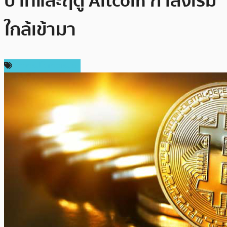
บาทและฤดู Altcoin กำลังเริ่ม
ใกล้เข้ามา
ข่าวคริปโตเคอเรนซี่