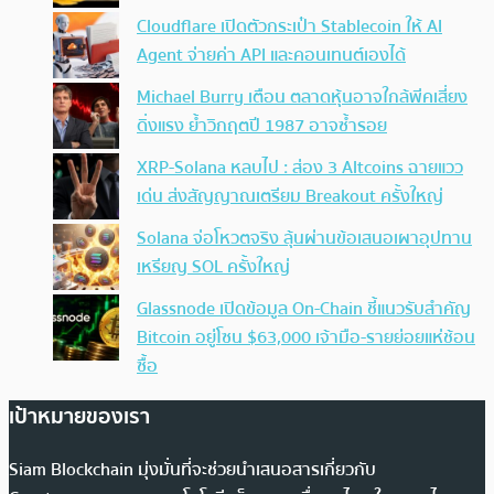
Cloudflare เปิดตัวกระเป๋า Stablecoin ให้ AI
Agent จ่ายค่า API และคอนเทนต์เองได้
Michael Burry เตือน ตลาดหุ้นอาจใกล้พีคเสี่ยง
ดิ่งแรง ย้ำวิกฤตปี 1987 อาจซ้ำรอย
XRP-Solana หลบไป : ส่อง 3 Altcoins ฉายแวว
เด่น ส่งสัญญาณเตรียม Breakout ครั้งใหญ่
Solana จ่อโหวตจริง ลุ้นผ่านข้อเสนอเผาอุปทาน
เหรียญ SOL ครั้งใหญ่
Glassnode เปิดข้อมูล On-Chain ชี้แนวรับสำคัญ
Bitcoin อยู่โซน $63,000 เจ้ามือ-รายย่อยแห่ช้อน
ซื้อ
เป้าหมายของเรา
Siam Blockchain มุ่งมั่นที่จะช่วยนำเสนอสารเกี่ยวกับ