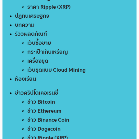
ราคา Ripple (XRP)
ปฏิทินเศรษฐกิจ
บทความ
รีวิวผลิตภัณฑ์
เว็บซื้อขาย
กระเป๋าเก็บเหรียญ
เครื่องขุด
เว็บขุดแบบ Cloud Mining
ห้องเรียน
ข่าวคริปโตเคอเรนซี่
ข่าว Bitcoin
ข่าว Ethereum
ข่าว Binance Coin
ข่าว Dogecoin
ข่าว Ripple (XRP)