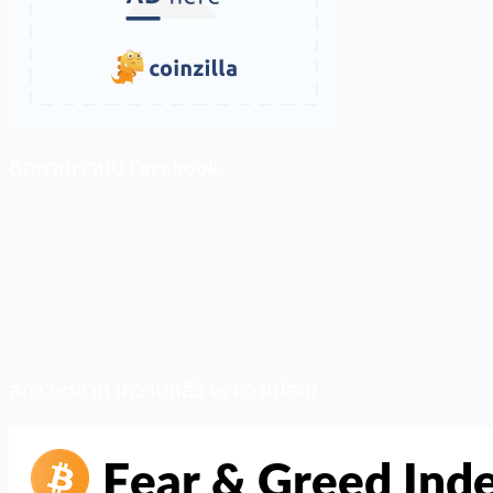
ติดตามเราบน Facebook
สภาวะตลาด (ความกลัว vs ความโลภ)