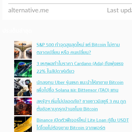
ประเด็นล่าสุด
S&P 500 ทำจุดสูงสุดใหม่ แต่ Bitcoin ไม่ตาม
ตลาดเปลี่ยน หรือ คนเปลี่ยน?
3 เหตุผลทำไมราคา Cardano (Ada) ถึงพุ่งแรง
22% ในสัปดาห์เดียว
นักลงทุน Uber รุ่นแรก แนะนำให้เทขาย Bitcoin
เพื่อไปซื้อ Solana และ Bittensor (TAO) แทน
สหรัฐฯ เริ่มไม่ปลอดภัย? ชายชาวมิสซูรี 3 คน ถูก
ตั้งข้อหาบุกรุกบ้านขโมย Bitcoin
Binance เปิดตัวฟีเจอร์ใหม่ Lite Loan กู้ยืม USDT
ได้โดยไม่ต้องขาย Bitcoin จากพอร์ต