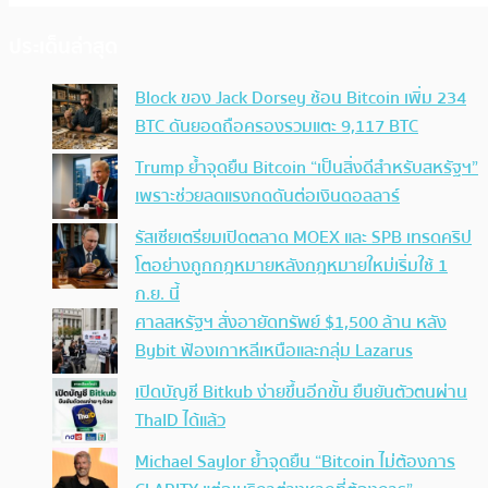
ประเด็นล่าสุด
Block ของ Jack Dorsey ช้อน Bitcoin เพิ่ม 234
BTC ดันยอดถือครองรวมแตะ 9,117 BTC
Trump ย้ำจุดยืน Bitcoin “เป็นสิ่งดีสำหรับสหรัฐฯ”
เพราะช่วยลดแรงกดดันต่อเงินดอลลาร์
รัสเซียเตรียมเปิดตลาด MOEX และ SPB เทรดคริป
โตอย่างถูกกฎหมายหลังกฎหมายใหม่เริ่มใช้ 1
ก.ย. นี้
ศาลสหรัฐฯ สั่งอายัดทรัพย์ $1,500 ล้าน หลัง
Bybit ฟ้องเกาหลีเหนือและกลุ่ม Lazarus
เปิดบัญชี Bitkub ง่ายขึ้นอีกขั้น ยืนยันตัวตนผ่าน
ThaID ได้แล้ว
Michael Saylor ย้ำจุดยืน “Bitcoin ไม่ต้องการ