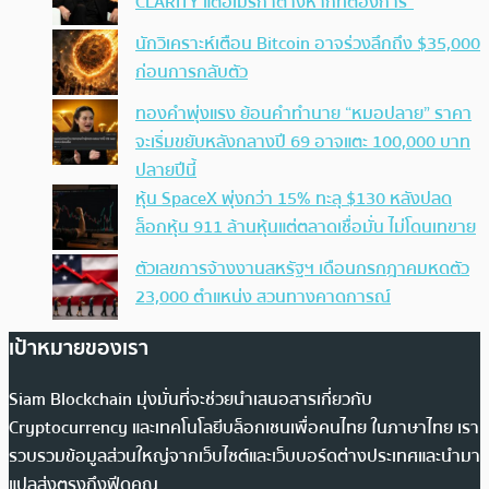
CLARITY แต่อเมริกาต่างหากที่ต้องการ”
นักวิเคราะห์เตือน Bitcoin อาจร่วงลึกถึง $35,000
ก่อนการกลับตัว
ทองคำพุ่งแรง ย้อนคำทำนาย “หมอปลาย” ราคา
จะเริ่มขยับหลังกลางปี 69 อาจแตะ 100,000 บาท
ปลายปีนี้
หุ้น SpaceX พุ่งกว่า 15% ทะลุ $130 หลังปลด
ล็อกหุ้น 911 ล้านหุ้นแต่ตลาดเชื่อมั่น ไม่โดนเทขาย
ตัวเลขการจ้างงานสหรัฐฯ เดือนกรกฎาคมหดตัว
23,000 ตำแหน่ง สวนทางคาดการณ์
เป้าหมายของเรา
Siam Blockchain มุ่งมั่นที่จะช่วยนำเสนอสารเกี่ยวกับ
Cryptocurrency และเทคโนโลยีบล็อกเชนเพื่อคนไทย ในภาษาไทย เรา
รวบรวมข้อมูลส่วนใหญ่จากเว็บไซต์และเว็บบอร์ดต่างประเทศและนำมา
แปลส่งตรงถึงฟีดคุณ