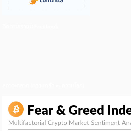
ติดตามเราบน Facebook
สภาวะตลาด (ความกลัว vs ความโลภ)