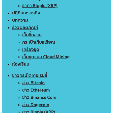
ราคา Ripple (XRP)
ปฏิทินเศรษฐกิจ
บทความ
รีวิวผลิตภัณฑ์
เว็บซื้อขาย
กระเป๋าเก็บเหรียญ
เครื่องขุด
เว็บขุดแบบ Cloud Mining
ห้องเรียน
ข่าวคริปโตเคอเรนซี่
ข่าว Bitcoin
ข่าว Ethereum
ข่าว Binance Coin
ข่าว Dogecoin
ข่าว Ripple (XRP)