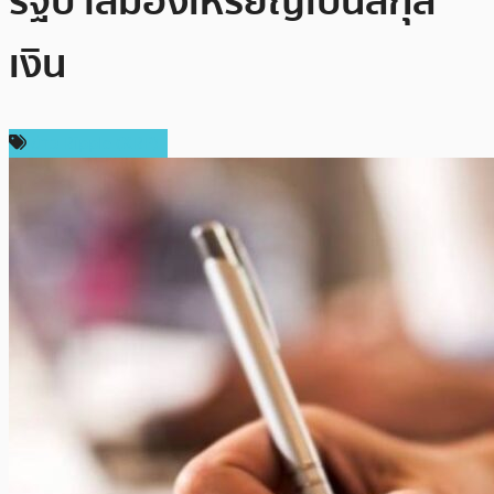
รัฐบาลมองเหรียญเป็นสกุล
เงิน
ข่าว Ripple (XRP)