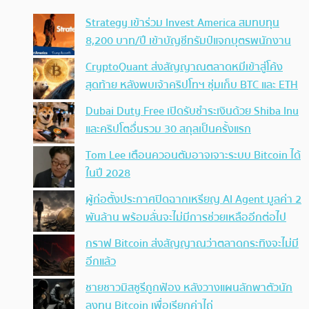
Strategy เข้าร่วม Invest America สมทบทุน
8,200 บาท/ปี เข้าบัญชีทรัมป์แจกบุตรพนักงาน
CryptoQuant ส่งสัญญาณตลาดหมีเข้าสู่โค้ง
สุดท้าย หลังพบเจ้าคริปโทฯ ซุ่มเก็บ BTC และ ETH
Dubai Duty Free เปิดรับชำระเงินด้วย Shiba Inu
และคริปโตอื่นรวม 30 สกุลเป็นครั้งแรก
Tom Lee เตือนควอนตัมอาจเจาะระบบ Bitcoin ได้
ในปี 2028
ผู้ก่อตั้งประกาศปิดฉากเหรียญ AI Agent มูลค่า 2
พันล้าน พร้อมลั่นจะไม่มีการช่วยเหลืออีกต่อไป
กราฟ Bitcoin ส่งสัญญาณว่าตลาดกระทิงจะไม่มี
อีกแล้ว
ชายชาวมิสซูรีถูกฟ้อง หลังวางแผนลักพาตัวนัก
ลงทุน Bitcoin เพื่อเรียกค่าไถ่