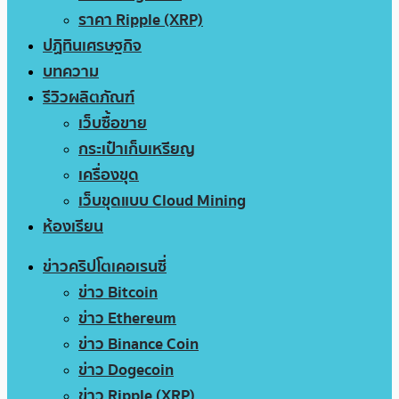
ราคา Ripple (XRP)
ปฏิทินเศรษฐกิจ
บทความ
รีวิวผลิตภัณฑ์
เว็บซื้อขาย
กระเป๋าเก็บเหรียญ
เครื่องขุด
เว็บขุดแบบ Cloud Mining
ห้องเรียน
ข่าวคริปโตเคอเรนซี่
ข่าว Bitcoin
ข่าว Ethereum
ข่าว Binance Coin
ข่าว Dogecoin
ข่าว Ripple (XRP)