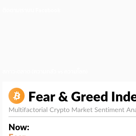
ติดตามเราบน Facebook
สภาวะตลาด (ความกลัว vs ความโลภ)