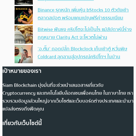
Binance รุกหนัก เพิ่มหุ้น bStocks 10 ตัวดังเข้า
ตลาดสปอต พร้อมแคมเปญฟรีค่าธรรมเนียม
Bitwise ฟันธง คริปโตจะไม่เป็นไร แม้สัปดาห์นี้ร่าง
กฎหมาย Clarity Act จะโหวตไม่ผ่าน
‘อ.ตั๊ม’ ถอดปลั้ก Blockclock เก็บเข้าตู้ หวั่นพิษ
Coldcard ลุกลามสู่อุปกรณ์คริปโทฯ ในบ้าน
เป้าหมายของเรา
Siam Blockchain มุ่งมั่นที่จะช่วยนำเสนอสารเกี่ยวกับ
Cryptocurrency และเทคโนโลยีบล็อกเชนเพื่อคนไทย ในภาษาไทย เรา
รวบรวมข้อมูลส่วนใหญ่จากเว็บไซต์และเว็บบอร์ดต่างประเทศและนำมา
แปลส่งตรงถึงฟีดคุณ
เกี่ยวกับเว็บไซต์นี้