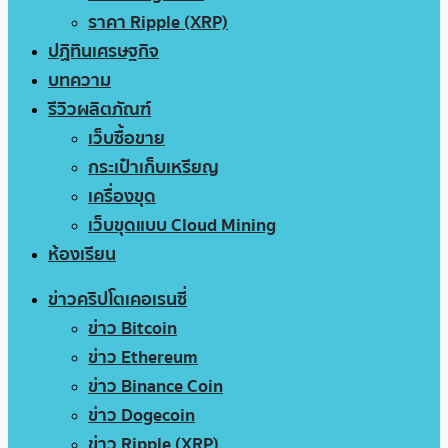
ราคา Ripple (XRP)
ปฏิทินเศรษฐกิจ
บทความ
รีวิวผลิตภัณฑ์
เว็บซื้อขาย
กระเป๋าเก็บเหรียญ
เครื่องขุด
เว็บขุดแบบ Cloud Mining
ห้องเรียน
ข่าวคริปโตเคอเรนซี่
ข่าว Bitcoin
ข่าว Ethereum
ข่าว Binance Coin
ข่าว Dogecoin
ข่าว Ripple (XRP)