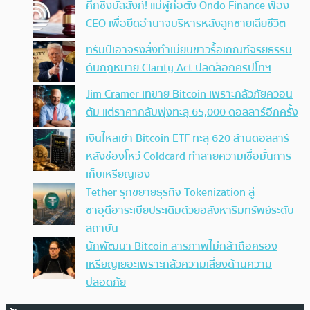
ศึกชิงบัลลังก์! แม่ผู้ก่อตั้ง Ondo Finance ฟ้อง
CEO เพื่อยึดอำนาจบริหารหลังลูกชายเสียชีวิต
ทรัมป์เอาจริง สั่งทำเนียบขาวรื้อเกณฑ์จริยธรรม
ดันกฎหมาย Clarity Act ปลดล็อกคริปโทฯ
Jim Cramer เทขาย Bitcoin เพราะกลัวภัยควอน
ตัม แต่ราคากลับพุ่งทะลุ 65,000 ดอลลาร์อีกครั้ง
เงินไหลเข้า Bitcoin ETF ทะลุ 620 ล้านดอลลาร์
หลังช่องโหว่ Coldcard ทำลายความเชื่อมั่นการ
เก็บเหรียญเอง
Tether รุกขยายธุรกิจ Tokenization สู่
ซาอุดีอาระเบียประเดิมด้วยอสังหาริมทรัพย์ระดับ
สถาบัน
นักพัฒนา Bitcoin สารภาพไม่กล้าถือครอง
เหรียญเยอะเพราะกลัวความเสี่ยงด้านความ
ปลอดภัย