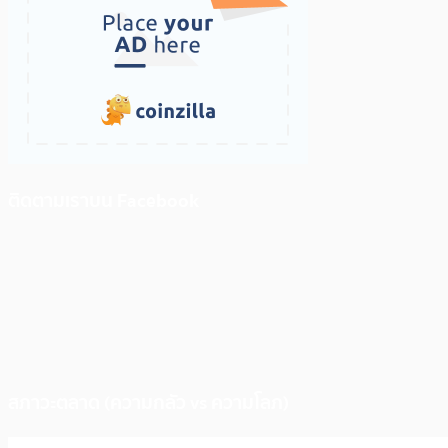
ติดตามเราบน Facebook
สภาวะตลาด (ความกลัว vs ความโลภ)