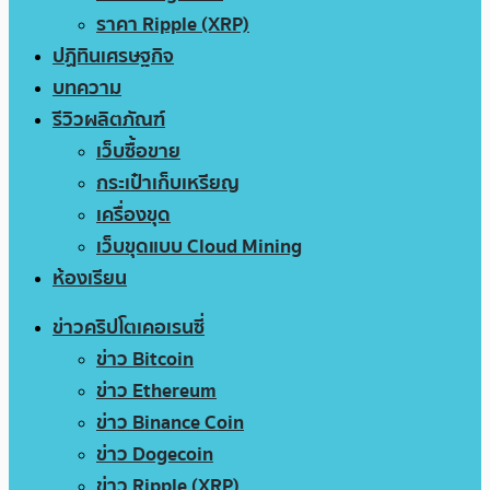
ราคา Ripple (XRP)
ปฏิทินเศรษฐกิจ
บทความ
รีวิวผลิตภัณฑ์
เว็บซื้อขาย
กระเป๋าเก็บเหรียญ
เครื่องขุด
เว็บขุดแบบ Cloud Mining
ห้องเรียน
ข่าวคริปโตเคอเรนซี่
ข่าว Bitcoin
ข่าว Ethereum
ข่าว Binance Coin
ข่าว Dogecoin
ข่าว Ripple (XRP)