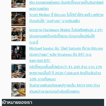
เงิน-ทองแดงพุ่งแรง ดันคริปโตกลายเป็นสินทรัพย์
ผลงานแย่สุด
Scott Melker ชี้ Bitcoin ไม่ได้ทำให้รวยเร็ว แต่ช่วย
ป้องกันให้ “จนช้าลง” จากเงินเฟ้อ
ยอดขาย Hardware Wallet ในรัสเซียพุ่งสูง 2 เท่า
นักลงทุนแห่ถือคริปโตเอง ก่อนกฎใหม่เริ่มใช้
ก.ย.นี้
Michael Saylor ลั่น “มีแค่ Satoshi ที่ขาย Bitcoin
น้อยกว่าผม” หลัง Strategy ถือ BTC ทะลุ
840,000 BTC
คริปโตถูกขโมยไปแล้วกว่า $1,200 ล้าน จาก 276
เหตุการณ์ในปี ปี 2026 Coldcard คิดเป็นสัดส่วน
10% จากทั้งหมด
จีนเทขายพันธบัตรสหรัฐฯเหลือ $659,000 ล้าน
เดินหน้าสะสมทองคำต่อเนื่องแทน
เป้าหมายของเรา