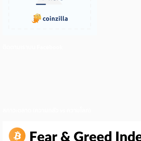
ติดตามเราบน Facebook
สภาวะตลาด (ความกลัว vs ความโลภ)