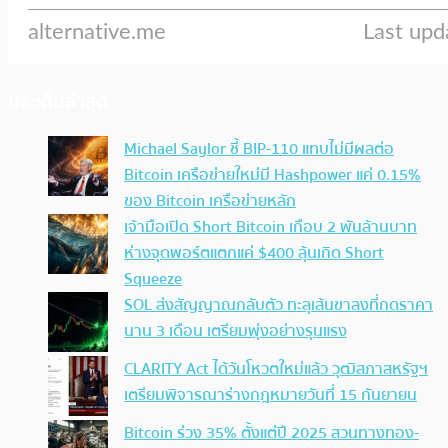
ประเด็นล่าสุด
Michael Saylor ชี้ BIP-110 แทบไม่มีผลต่อ
Bitcoin เครือข่ายใหม่มี Hashpower แค่ 0.15%
ของ Bitcoin เครือข่ายหลัก
เจ้ามือเปิด Short Bitcoin เกือบ 2 พันล้านบาท
ห่างจุดพอร์ตแตกแค่ $400 ลุ้นเกิด Short
Squeeze
SOL ส่งสัญญาณกลับตัว ทะลุเส้นขาลงที่กดราคา
นาน 3 เดือน เตรียมพุ่งอย่างรุนแรง
CLARITY Act ได้วันโหวตใหม่แล้ว วุฒิสภาสหรัฐฯ
เตรียมพิจารณาร่างกฎหมายวันที่ 15 กันยายน
Bitcoin ร่วง 35% ตั้งแต่ปี 2025 สวนทางทอง-