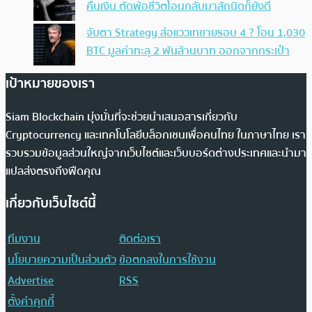
คืนเงิน ตัดพ้อชีวิตโอนกลับมาสักนิดก็ยังดี
จับตา Strategy ส่อแววเทขายรอบ 4 ? โอน 1,030
BTC มูลค่าทะลุ 2 พันล้านบาท ออกจากกระเป๋า
เป้าหมายของเรา
Siam Blockchain มุ่งมั่นที่จะช่วยนำเสนอสารเกี่ยวกับ
Cryptocurrency และเทคโนโลยีบล็อกเชนเพื่อคนไทย ในภาษาไทย เรา
รวบรวมข้อมูลส่วนใหญ่จากเว็บไซต์และเว็บบอร์ดต่างประเทศและนำมา
แปลส่งตรงถึงฟีดคุณ
เกี่ยวกับเว็บไซต์นี้
ทีมงาน
ติดต่อเรา
นโยบายความเป็นส่วนตัว
ข้อตกลงในการใช้งาน
Advertise
RSS
ตั้งค่าคุกกี้