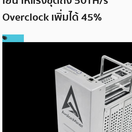
เย็น ให้แรงขุดถึง 50TH/s
Overclock เพิ่มได้ 45%
การขุด