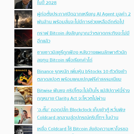
ในปี 2028
ผู้ก่อตั้งประกาศปิดฉากเหรียญ AI Agent มูลค่า 2
พันล้าน พร้อมลั่นจะไม่มีการช่วยเหลืออีกต่อไป
กราฟ Bitcoin ส่งสัญญาณว่าตลาดกระทิงจะไม่มี
อีกแล้ว
ชายชาวมิสซูรีถูกฟ้อง หลังวางแผนลักพาตัวนัก
ลงทุน Bitcoin เพื่อเรียกค่าไถ่
Binance รุกหนัก เพิ่มหุ้น bStocks 10 ตัวดังเข้า
ตลาดสปอต พร้อมแคมเปญฟรีค่าธรรมเนียม
Bitwise ฟันธง คริปโตจะไม่เป็นไร แม้สัปดาห์นี้ร่าง
กฎหมาย Clarity Act จะโหวตไม่ผ่าน
‘อ.ตั๊ม’ ถอดปลั้ก Blockclock เก็บเข้าตู้ หวั่นพิษ
Coldcard ลุกลามสู่อุปกรณ์คริปโทฯ ในบ้าน
เหยื่อ Coldcard ใช้ Bitcoin ส่งข้อความหาโจรขอ