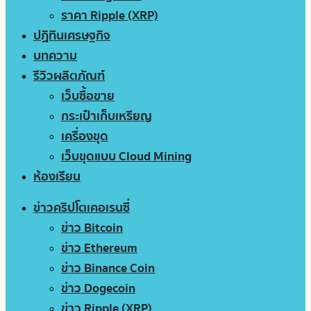
ราคา Ripple (XRP)
ปฏิทินเศรษฐกิจ
บทความ
รีวิวผลิตภัณฑ์
เว็บซื้อขาย
กระเป๋าเก็บเหรียญ
เครื่องขุด
เว็บขุดแบบ Cloud Mining
ห้องเรียน
ข่าวคริปโตเคอเรนซี่
ข่าว Bitcoin
ข่าว Ethereum
ข่าว Binance Coin
ข่าว Dogecoin
ข่าว Ripple (XRP)