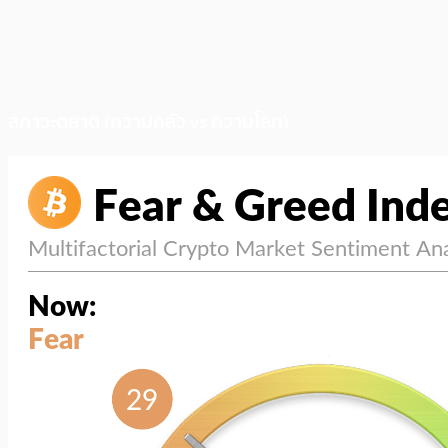
สภาวะตลาด (ความกลัว vs ความโลภ)