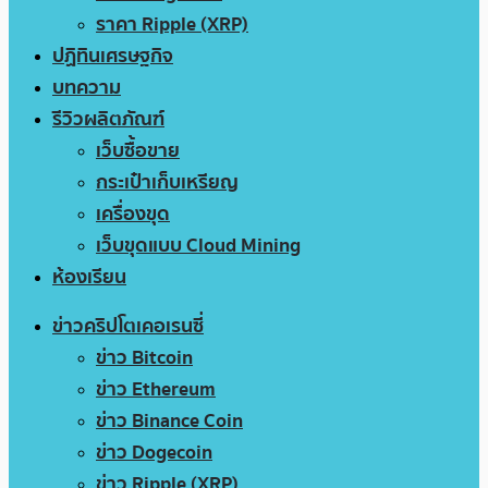
ราคา Ripple (XRP)
ปฏิทินเศรษฐกิจ
บทความ
รีวิวผลิตภัณฑ์
เว็บซื้อขาย
กระเป๋าเก็บเหรียญ
เครื่องขุด
เว็บขุดแบบ Cloud Mining
ห้องเรียน
ข่าวคริปโตเคอเรนซี่
ข่าว Bitcoin
ข่าว Ethereum
ข่าว Binance Coin
ข่าว Dogecoin
ข่าว Ripple (XRP)