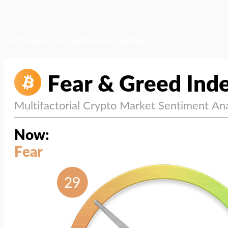
สภาวะตลาด (ความกลัว vs ความโลภ)