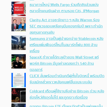
ธนาคารใหญ่ Wells Fargo ร่วมศึกชิงส่วนแบ่ง
ตลาดโทเคนเงินฝาก ตามรอย Citi, JPMorgan
Clarity Act อาจชะงักยาว ๆ หลัง Warren ร้อง
SEC ตรวจสอบเหรียญมีมของทรัมป์ เพราะทำนัก
ลงทุนขาดทุนยับ
Samsung อาจเป็นผู้นำแจกจ่าย Stablecoin หลัง
เตรียมเพิ่มฟีเจอร์ใหม่ในสมาร์ทโฟน 800 ล้าน
เครื่อง
SpaceX ทำรายได้ทะลุเป้าของ Wall Street แต่
พอร์ต Bitcoin มีมูลค่าลดลงกว่า 540 ล้าน
ดอลลาร์
CLICX ลั่นพร้อมดำเนินคดีผู้ตั้งใจบิดหนี้ พร้อมปิด
รับสมัครชั่วคราวหลังคนแห่ยื่นจนระบบล้น
Coldcard เตือนผู้ใช้งานรีบย้าย Bitcoin ด่วน หลัง
ช่องโหว่ยังอุดไม่ได้ และถูกเจาะต่อเนื่อง
กองทุน Bitcoin ETF เจ๊งและปิดตัวเป็นแห่งแรกใน